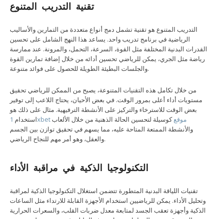
تقنية التدريب المتنوع
التدريب المتنوع هو تقنية تشمل دمج أنواع متعددة من التمارين والأساليب
الرياضية في برنامج تدريب واحد. يساعد هذا النهج الشامل على تحسين
القدرات البدنية المختلفة مثل القوة، السرعة، التحمل، والمرونة. عند ممارسة
رياضة مثل الجري، يمكن للرياضي تحسين أدائه من خلال إضافة تمارين القوة
والجلسات البطيئة الطويلة للحصول على فوائد متنوعة.
من خلال تكامل هذه التقنيات المتنوعة، يصبح من الممكن للرياضي تحقيق
مستويات أداء أعلى بمرور الوقت. في بعض الأحيان، يحتاج اللاعب إلى توفير
بعض الوقت للاسترخاء والتركيز على الأنشطة الترفيهية. مثال على ذلك هو
1xbet موقع
كوسيلة لتحسين الحالة الذهنية من خلال الألعاب
استخدام
والأنشطة الممتعة المتاحة عليه، مما يسهم في تحقيق توازن بين الجسم
والعقل، وهو أمر مهم للنجاح الرياضي.
التكنولوجيا الذكية في مراقبة الأداء
تقنيات اللياقة البدنية المتطورة تتضمن استغلال التكنولوجيا الذكية لمراقبة
وتحليل الأداء. يمكن للرياضيين استخدام الأجهزة القابلة للارتداء مثل الساعات
الذكية وأجهزة تعقب الجسد لمتابعة معدل ضربات القلب، والسعرات الحرارية