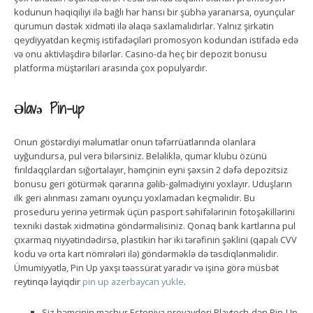
kodunun həqiqiliyi ilə bağlı hər hansı bir şübhə yaranarsa, oyunçular
qurumun dəstək xidməti ilə əlaqə saxlamalıdırlar. Yalnız şirkətin
qeydiyyatdan keçmiş istifadəçiləri promosyon kodundan istifadə edə
və onu aktivləşdirə bilərlər. Casino-da heç bir depozit bonusu
platforma müştəriləri arasında çox populyardır.
Əlavə Pin-up
Onun göstərdiyi məlumatlar onun təfərrüatlarında olanlara
uyğundursa, pul verə bilərsiniz. Beləliklə, qumar klubu özünü
fırıldaqçılardan sığortalayır, həmçinin eyni şəxsin 2 dəfə depozitsiz
bonusu geri götürmək qərarına gəlib-gəlmədiyini yoxlayır. Uduşların
ilk geri alınması zamanı oyunçu yoxlamadan keçməlidir. Bu
proseduru yerinə yetirmək üçün pasport səhifələrinin fotoşəkillərini
texniki dəstək xidmətinə göndərməlisiniz. Qonaq bank kartlarına pul
çıxarmaq niyyətindədirsə, plastikin hər iki tərəfinin şəklini (qapalı CVV
kodu və orta kart nömrələri ilə) göndərməklə də təsdiqlənməlidir.
Ümumiyyətlə, Pin Up yaxşı təəssürat yaradır və işinə görə müsbət
reytinqə layiqdir
pin up azerbaycan yukle
.
Siz həmçinin məşhur Estoniya provayderi Playtech-dən Pin-Up