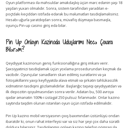
Oyun platforması ilə məhsuldar əməkdaşlıq üçün mərc edənin yaşı 18
yaşdan yuxarı olmalıdır. Sonra, sistem tərəfindən yaradılan e-
poçtdakı keçiddən istifadə edərək bu məlumatları təsdiqləməlisiniz.
Hesabı uğurla yaratdıqdan sonra, müvafiq düyməyə basmaqla,
oyunçu Pin-up casino giriş edə bilər.
Pin Up Onlayn Kazinoda Uduşlarımı Necə Çıxara
Bilərəm?
Qeydiyyat kazinonun geniş funksionallığına giriş imkanı verir.
Şəxsiyyətinizi təsdiqləmək üçün yoxlama prosedurundan keçmək də
vacibdir. Oyunçular sənədlərin skan edilmiş surətlərini və ya
fotoşəkillərini yaxşı keyfiyyətdə əlavə etməli və şirkətin təhlükəsizlik
xidmətinin təsdiqini gözləməlidirlər. Başlanğıc təşviqi qeydiyyatdan və
ilk depozitin qoyulmasından sonra verilir. Adətən bu, 500 avroya
qədər əmanətin 100%-i üstəgəl 250 pulsuz fırlanmadır. Onlar kazino
saytında təqdim olunan istənilən oyun üçün istifadə edilməlidir.
Pin Up kazino mobil versiyasının çıxış baxımından üstünlüyü ondan
ibarətdir ki, onun rahat interfeysi var və siz hər şeyi çox daha sürətli
doldura bilərsiniz. Təsdiqlənmiş onlayn kazino telefon nömrəsi ilə