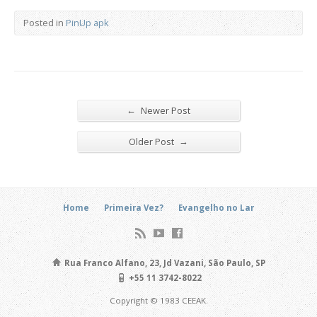
Posted in
PinUp apk
←
Newer Post
→
Older Post
Home
Primeira Vez?
Evangelho no Lar
Rua Franco Alfano, 23, Jd Vazani, São Paulo, SP
+55 11 3742-8022
Copyright © 1983 CEEAK.