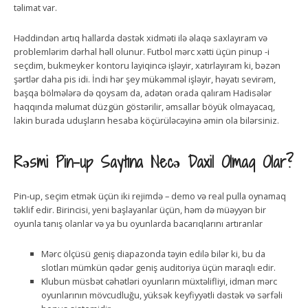
təlimat var.
Həddindən artıq hallarda dəstək xidməti ilə əlaqə saxlayıram və
problemlərim dərhal həll olunur. Futbol mərc xətti üçün pinup -i
seçdim, bukmeyker kontoru layiqincə işləyir, xatırlayıram ki, bəzən
şərtlər daha pis idi. İndi hər şey mükəmməl işləyir, həyatı sevirəm,
başqa bölmələrə də qoysam da, adətən orada qalıram Hadisələr
haqqında məlumat düzgün göstərilir, əmsallar böyük olmayacaq,
lakin burada uduşların hesaba köçürüləcəyinə əmin ola bilərsiniz.
Rəsmi Pin-up Saytına Necə Daxil Olmaq Olar?
Pin-up, seçim etmək üçün iki rejimdə – demo və real pulla oynamaq
təklif edir. Birincisi, yeni başlayanlar üçün, həm də müəyyən bir
oyunla tanış olanlar və ya bu oyunlarda bacarıqlarını artıranlar
Mərc ölçüsü geniş diapazonda təyin edilə bilər ki, bu da
slotları mümkün qədər geniş auditoriya üçün maraqlı edir.
Klubun müsbət cəhətləri oyunların müxtəlifliyi, idman mərc
oyunlarının mövcudluğu, yüksək keyfiyyətli dəstək və sərfəli