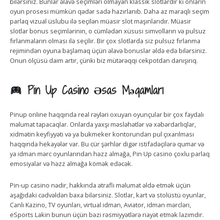
bilərsiniz. Bunlar əlavə seçimləri olmayan klassik slotlardır ki onların
oyun prosesi mümkün qədər sadə hazırlanıb. Daha az maraqlı seçim
parlaq vizual üslubu ilə seçilən müasir slot maşınlarıdır. Müasir
slotlar bonus seçimlərinin, o cümlədən xüsusi simvolların və pulsuz
fırlanmaların olması ilə seçilir. Bir çox slotlarda siz pulsuz fırlanma
rejimindən oyuna başlamaq üçün əlavə bonuslar əldə edə bilərsiniz.
Onun ölçüsü daim artır, çünki biz mütərəqqi cekpotdan danışırıq.
Pin Up Casino Əsas Məqamları
Pinup online haqqında real rəyləri oxuyan oyunçular bir çox faydalı
məlumat tapacaqlar. Onlarda yaxşı məsləhətlər və xəbərdarlıqlar,
xidmətin keyfiyyəti və ya bukmeker kontorundan pul çıxarılması
haqqında hekayələr var. Bu cür şərhlər digər istifadəçilərə qumar və
ya idman mərc oyunlarından həzz almağa, Pin Up casino çoxlu parlaq
emosiyalar və həzz almağa kömək edəcək.
Pin-up casino nədir, hakkında ətraflı məlumat əldə etmək üçün
aşağıdaki cədvəldən baxa bilərsiniz. Slotlar, kart və stolüstü oyunlar,
Canlı Kazino, TV oyunları, virtual idman, Aviator, idman mərcləri,
eSports Lakin bunun üçün bəzi rəsmiyyətlərə riayət etmək lazımdır.