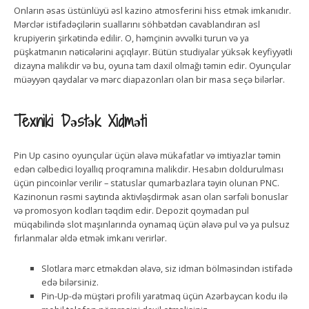
Onların əsas üstünlüyü əsl kazino atmosferini hiss etmək imkanıdır.
Mərclər istifadəçilərin suallarını söhbətdən cavablandıran əsl
krupiyerin şirkətində edilir. O, həmçinin əvvəlki turun və ya
püşkatmanın nəticələrini açıqlayır. Bütün studiyalar yüksək keyfiyyətli
dizayna malikdir və bu, oyuna tam daxil olmağı təmin edir. Oyunçular
müəyyən qaydalar və mərc diapazonları olan bir masa seçə bilərlər.
Texniki Dəstək Xidməti
Pin Up casino oyunçular üçün əlavə mükafatlar və imtiyazlar təmin
edən cəlbedici loyallıq proqramına malikdir. Hesabın doldurulması
üçün pincoinlər verilir – statuslar qumarbazlara təyin olunan PNC.
Kazinonun rəsmi saytında aktivləşdirmək asan olan sərfəli bonuslar
və promosyon kodları təqdim edir. Depozit qoymadan pul
müqabilində slot maşınlarında oynamaq üçün əlavə pul və ya pulsuz
fırlanmalar əldə etmək imkanı verirlər.
Slotlara mərc etməkdən əlavə, siz idman bölməsindən istifadə
edə bilərsiniz.
Pin-Up-də müştəri profili yaratmaq üçün Azərbaycan kodu ilə