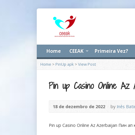
Home
CEEAK
Primeira Vez?
Home
>
PinUp apk
>
View Post
Pin up Casino Online Az
18 de dezembro de 2022
by
Inês Bati
Pin up Casino Online Az Azerbaijan Пин ап