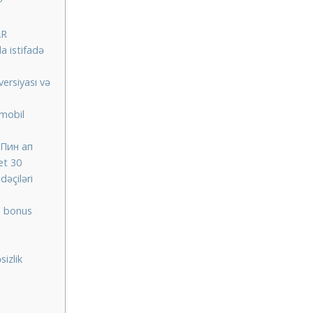
?
R​
a istifadə
versiyası və
mobil
 Пин ап
et 30
dəçiləri
, bonus
sizlik