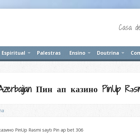
Casa de
Espiritual
Palestras
Ensino
Doutrina
Com
 Azerbaijan Пин ап казино PinUp Rəsmi
na
 казино PinUp Rəsmi saytı Pin ap bet 306