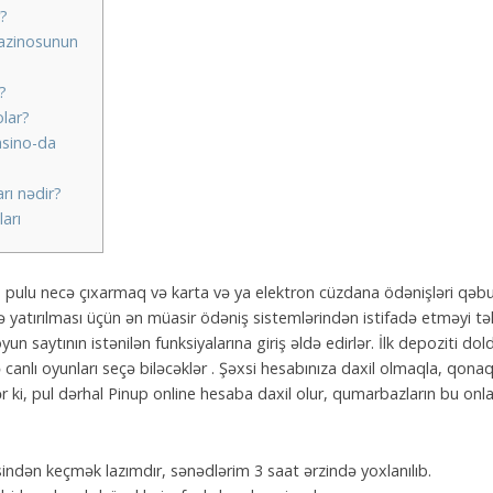
r?
kazinosunun
?
lar?
asino-da
rı nədir?
arı
pulu necə çıxarmaq və karta və ya elektron cüzdana ödənişləri qəbu
və yatırılması üçün ən müasir ödəniş sistemlərindən istifadə etməyi t
n saytının istənilən funksiyalarına giriş əldə edirlər. İlk depoziti dol
ərlə canlı oyunları seçə biləcəklər . Şəxsi hesabınıza daxil olmaqla, qo
rlər ki, pul dərhal Pinup online hesaba daxil olur, qumarbazların bu o
indən keçmək lazımdır, sənədlərim 3 saat ərzində yoxlanılıb.