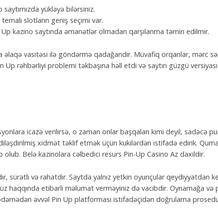
 saytımızda yükləyə bilərsiniz.
 temalı slotların geniş seçimi var.
Pin Up kazino saytında əmanətlər olmadan qarşılanma təmin edilmir.
 əlaqə vasitəsi ilə göndərmə qadağandır. Müvafiq orqanlar, mərc sən
n Up rəhbərliyi problemi təkbaşına həll etdi və saytın güzgü versiyası 
onlara icazə verilirsə, o zaman onlar başqaları kimi deyil, sadəcə p
ərdiləşdirilmiş xidmət təklif etmək üçün kukilərdən istifadə edirik. Qu
olub. Belə kazinolara cəlbedici resurs Pin-Up Casino Az daxildir.
, sürətli və rahatdır. Saytda yalnız yetkin oyunçular qeydiyyatdan ke
nüz haqqında etibarlı məlumat verməyiniz də vacibdir. Oynamağa və 
ə ödəmədən əvvəl Pin Up platforması istifadəçidən doğrulama prosedu