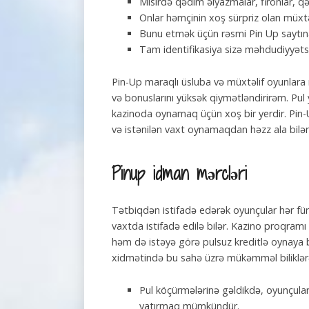
Misirdə qədim əlyazmalar, fironlar, qəb
Onlar həmçinin xoş sürpriz olan müxtəl
Bunu etmək üçün rəsmi Pin Up saytına
Tam identifikasiya sizə məhdudiyyətsi
Pin-Up maraqlı üsluba və müxtəlif oyunlara 
və bonuslarını yüksək qiymətləndirirəm. Pul
kazinoda oynamaq üçün xoş bir yerdir. Pin-U
və istənilən vaxt oynamaqdan həzz ala bilə
Pinup idman mərcləri
Tətbiqdən istifadə edərək oyunçular hər für
vaxtda istifadə edilə bilər. Kazino proqramı e
həm də istəyə görə pulsuz kreditlə oynaya bi
xidmətində bu sahə üzrə mükəmməl biliklərə
Pul köçürmələrinə gəldikdə, oyunçular 
yatırmaq mümkündür.