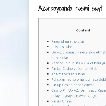
Azərbaycanda rəsmi sayt
Content
Pinup idman mərcləri
Pulsuz slotlar
Depozit bonusu – necə əldə etmək
etmək olar
Kazinonun dürüstlüyü və etibarlılığı
Pin Up Casino və İdman Kitabı
Tez-tez verilən suallar
Pul çıxarmaq və əmanəti necə dol
Pin-up Casino etibarlıdırmı?
Casino Pin Up AZ: rəsmi sayt, Kazi
onlayn oynayın, işləyən güzgü
Pin up Online