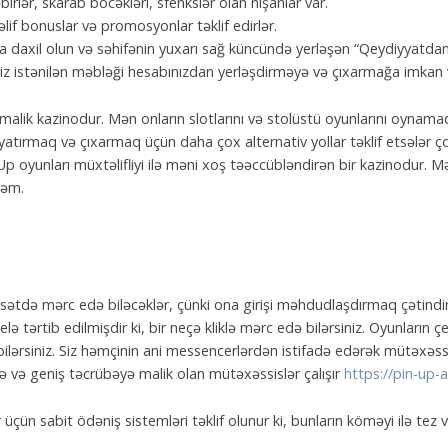
irlər, skarab böcəkləri, sfenkslər olan nişanlar var.
if bonuslar və promosyonlar təklif edirlər.
 daxil olun və səhifənin yuxarı sağ küncündə yerləşən “Qeydiyyatdan 
z istənilən məbləği hesabınızdan yerləşdirməyə və çıxarmağa imkan v
malik kazinodur. Mən onların slotlarını və stolüstü oyunlarını oynam
 yatırmaq və çıxarmaq üçün daha çox alternativ yollar təklif etsələr 
p oyunları müxtəlifliyi ilə məni xoş təəccübləndirən bir kazinodur. 
rəm.
sətdə mərc edə biləcəklər, çünki ona girişi məhdudlaşdırmaq çətindi
lə tərtib edilmişdir ki, bir neçə kliklə mərc edə bilərsiniz. Oyunların ç
lərsiniz. Siz həmçinin ani messencerlərdən istifadə edərək mütəxəssis
 və geniş təcrübəyə malik olan mütəxəssislər çalışır
https://pin-up
üçün sabit ödəniş sistemləri təklif olunur ki, bunların köməyi ilə tez