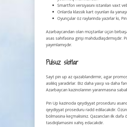
Smartfon versiyasını istənilən vaxt veb
Onlarda klassik kart oyunları ilə yanaşı
Oyunçular öz rəylərində yazırlar ki, 
Azərbaycandan olan müştərilər üçün birbaşa
əsas səhifəsinə girişi məhdudlaşdırmışdır. Pi
yayımlamışdır.
Pulsuz slotlar
Sayt pin up az qəzəbləndirmir, əgər promosy
asılılıq yaradırlar. Biz daha yaxşı və daha f
Azərbaycan kazinolarının yaranmasına səbəb 
Pin Up kazinoda qeydiyyat proseduru asandır
qeydiyyat proseduru rədd ediləcəkdir. Özü
bölməsinə keçməlisiniz. Qazancları ilk dəf
təsdiqləməsini xahiş edəcəkdir.