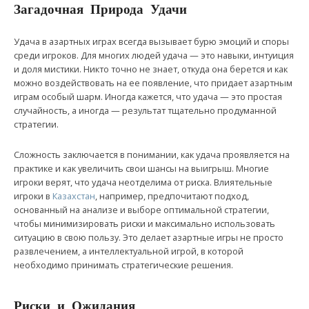
Загадочная Природа Удачи
Удача в азартных играх всегда вызывает бурю эмоций и споры
среди игроков. Для многих людей удача — это навыки, интуиция
и доля мистики. Никто точно не знает, откуда она берется и как
можно воздействовать на ее появление, что придает азартным
играм особый шарм. Иногда кажется, что удача — это простая
случайность, а иногда — результат тщательно продуманной
стратегии.
Сложность заключается в понимании, как удача проявляется на
практике и как увеличить свои шансы на выигрыш. Многие
игроки верят, что удача неотделима от риска. Влиятельные
игроки в
Казахстан
, например, предпочитают подход,
основанный на анализе и выборе оптимальной стратегии,
чтобы минимизировать риски и максимально использовать
ситуацию в свою пользу. Это делает азартные игры не просто
развлечением, а интеллектуальной игрой, в которой
необходимо принимать стратегические решения.
Риски и Ожидания