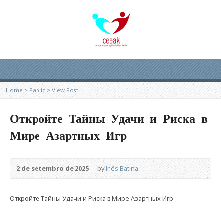
Home
>
Pablic
>
View Post
Откройте Тайны Удачи и Риска в
Мире Азартных Игр
2 de setembro de 2025
by
Inês Batina
Откройте Тайны Удачи и Риска в Мире Азартных Игр