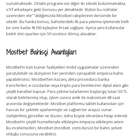
sunulmaktadır. Ortaklı programı ise diğer iki sitede bulunmamakta,
s?rf arkadaşını getir bonusu yer almaktadır. Bütün bu noktalar
üzerinden ele” “aldığımızda Mostbet rakiplerinin ilerisinde bir
sitedir. Bu harika bonus, bahislerdeki ilk para yatırma işleminde belli
bir sınır kadar %100 eşleşme fırsatı sağlıyor. Ayrıca yeni kullanıcılar
belirli slot oyunları için 50 ücretsiz dönüş alacaklar.
Mostbet Bahisçi Avantajları
MostBet’in tüm kumar faaliyetleri mobil uygulamalar üzerinden
yürütülebilir ve dünyanın her yerinden oynayabilir empieza bahis
yapabilirsiniz. Mostbet’ten kazanç alma prosedürü banka
transferleri, e-cüzdanlar veya kripto para birimlerinin dijital alanı gibi
çeşitli kanalları kapsar. Para çekme tutarlarının başlangıç tutarı 50 TL
olarak belirlenmiş olup, işlem süresi anlık ile maksimum 48 saat
arasında değişmektedir. Mostbet platformu tablet kullanıcıları için
hassas bir şekilde ayarlanmıştır ve sağlam bir arayüz sunar.
Geliştirilmiş görseller ve düzen, daha büyük ekranlara hitap ederek
Mostbet’in çeşitli hizmetleriyle etkileşimi empieza etkileşimi artırır.
Bu incelemeden, Mostbet (mostbet. com) dürüst bir bahis şirketi
olduğu sonucuna varabiliriz.