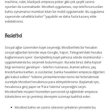
machine, rulet, blackjack empieza poker gibi çok çeşitli casino
oyunları da sunmaktadır. Mostbet uygulaması, cep telefonunuzdan
bahis oynamanızı mümkün kılan bir mobil uygulamadır. Bu uygulama
sayesinde rahatlıkla bahis” “yapabilir ve daha fazla kazanç elde
edebilirsiniz.
Basketbol
Sosyal ağlar üzerinden kayıt seçeneği, Mostbet’teki bir hesabın
sosyal ağlardan birinde veya Google, Vapor, Telegram’daki hesaba
bağlanmasını içerir. Genişletilmiş kayıt yalnızca sitede mümkündür –
uygulamalarda bu seçenek bulunmuyor. Burada biraz daha kişisel
bilgi vermeniz gerekiyor – telefon numarası, ikamet adresi, yaş.
Kredi/banka kartları, e-cüzdanlar, banka havaleleri empieza diğerleri
gibi kabul edilen” “ödeme yöntemlerinden birini de?erlendirmek
suretiyle Mostbet hesabınıza para ekleyebilirsiniz. Başlamak için,
hesabınıza giriş yapın ve ‘Para Yatırma’ seçeneğini seçin.
Mostbet’teki müşteri hizmetleri personeli iyi eğitimlidir empieza
tüketicilere en iyi çevrimiçi deneyimi sunmayı taahhüt eder.
Mostbet bahis ve casino sitesinin şirketinin yönetimi bu