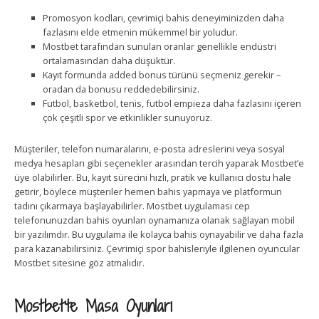
Promosyon kodları, çevrimiçi bahis deneyiminizden daha
fazlasını elde etmenin mükemmel bir yoludur.
Mostbet tarafından sunulan oranlar genellikle endüstri
ortalamasından daha düşüktür.
Kayıt formunda added bonus türünü seçmeniz gerekir –
oradan da bonusu reddedebilirsiniz.
Futbol, basketbol, tenis, futbol empieza daha fazlasını içeren
çok çeşitli spor ve etkinlikler sunuyoruz.
Müşteriler, telefon numaralarını, e-posta adreslerini veya sosyal
medya hesapları gibi seçenekler arasından tercih yaparak Mostbet’e
üye olabilirler. Bu, kayıt sürecini hızlı, pratik ve kullanıcı dostu hale
getirir, böylece müşteriler hemen bahis yapmaya ve platformun
tadını çıkarmaya başlayabilirler. Mostbet uygulaması cep
telefonunuzdan bahis oyunları oynamanıza olanak sağlayan mobil
bir yazılımdır. Bu uygulama ile kolayca bahis oynayabilir ve daha fazla
para kazanabilirsiniz. Çevrimiçi spor bahisleriyle ilgilenen oyuncular
Mostbet sitesine göz atmalıdır.
Mostbet’te Masa Oyunları