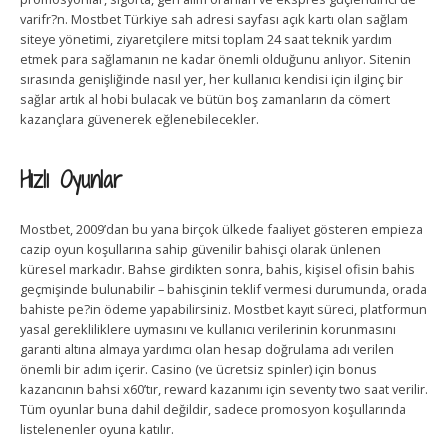
varifr?n. Mostbet Türkiye sah adresi sayfası açık kartı olan sağlam
siteye yönetimi, ziyaretçilere mitsi toplam 24 saat teknik yardım
etmek para sağlamanın ne kadar önemli olduğunu anlıyor. Sitenin
sırasında genişliğinde nasıl yer, her kullanıcı kendisi için ilginç bir
sağlar artık al hobi bulacak ve bütün boş zamanların da cömert
kazançlara güvenerek eğlenebilecekler.
Hızlı Oyunlar
Mostbet, 2009’dan bu yana birçok ülkede faaliyet gösteren empieza
cazip oyun koşullarına sahip güvenilir bahisçi olarak ünlenen
küresel markadır. Bahse girdikten sonra, bahis, kişisel ofisin bahis
geçmişinde bulunabilir – bahisçinin teklif vermesi durumunda, orada
bahiste pe?in ödeme yapabilirsiniz. Mostbet kayıt süreci, platformun
yasal gerekliliklere uymasını ve kullanıcı verilerinin korunmasını
garanti altına almaya yardımcı olan hesap doğrulama adı verilen
önemli bir adım içerir. Casino (ve ücretsiz spinler) için bonus
kazancının bahsi x60’tır, reward kazanımı için seventy two saat verilir.
Tüm oyunlar buna dahil değildir, sadece promosyon koşullarında
listelenenler oyuna katılır.