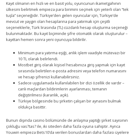
Kayıt olmanın en hızlı ve en basit yolu, oyuncunun ikametgahının
ülkesini belirtmek empieza para birimini seçmek için yeterli olan “tek
tuşla” seçeneğidir. Türkiye’den gelen oyuncular için, Türkiye’de
mevcut ve yaygın olan hesaplarına para yatırmak için çeşitli
seçeneklerle, Türk lirasında (TL) cüzdanlı hesap oluşturma seçeneği
bulunmaktadır. Bu kayıt biçiminde şifre otomatik olarak oluşturulur –
kayıttan hemen sonra yeni oyuncuya bildirilir.
Minimum para yatırma eşiği, anlık işlem vaadiyle mütevazı bir
10 TL olarak belirlendi.
Mostbet giriş olarak kişisel hesabınıza giriş yapmak için kayıt
sırasında belirtilen e-posta adresini veya telefon numarasını
ve hesap şifrenizi kullanabilirsiniz.
Sadece uygulamada kullanılabilen bir dizi özellik de vardır –
canlı maçlardan bildirimlerin ayarlanması, temanın
değiştirilmesi (karanlık, açık).
Türkiye bölgesinde bu şirketin çalışan bir aynasını bulmak
oldukça basittir.
Bunun dışında casino bölümünde de anlaşma yaptığı şirket sayısının
çokluğu vas?tas? ile, iki siteden daha fazla oyuna sahiptir. Ayrıca
Youwin empieza Bets10’da verilen bonuslardan daha fazlası üyelere