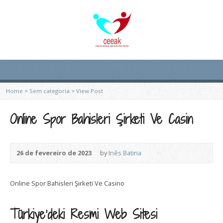
Home
>
Sem categoria
>
View Post
Online Spor Bahisleri Şirketi Ve Casin
26 de fevereiro de 2023
by
Inês Batina
Online Spor Bahisleri Şirketi Ve Casino
Türkiye’deki Resmi Web Sitesi