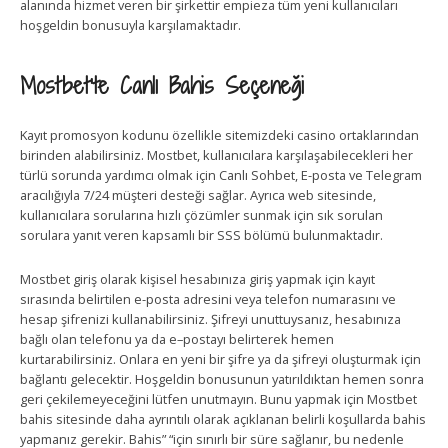
alanında hizmet veren bir şirkettir empieza tüm yeni kullanıcıları
hoşgeldin bonusuyla karşılamaktadır.
Mostbet’te Canlı Bahis Seçeneği
Kayıt promosyon kodunu özellikle sitemizdeki casino ortaklarından
birinden alabilirsiniz. Mostbet, kullanıcılara karşılaşabilecekleri her
türlü sorunda yardımcı olmak için Canlı Sohbet, E-posta ve Telegram
aracılığıyla 7/24 müşteri desteği sağlar. Ayrıca web sitesinde,
kullanıcılara sorularına hızlı çözümler sunmak için sık sorulan
sorulara yanıt veren kapsamlı bir SSS bölümü bulunmaktadır.
Mostbet giriş olarak kişisel hesabınıza giriş yapmak için kayıt
sırasında belirtilen e-posta adresini veya telefon numarasını ve
hesap şifrenizi kullanabilirsiniz. Şifreyi unuttuysanız, hesabınıza
bağlı olan telefonu ya da e–postayı belirterek hemen
kurtarabilirsiniz. Onlara en yeni bir şifre ya da şifreyi oluşturmak için
bağlantı gelecektir. Hoşgeldin bonusunun yatırıldıktan hemen sonra
geri çekilemeyeceğini lütfen unutmayın. Bunu yapmak için Mostbet
bahis sitesinde daha ayrıntılı olarak açıklanan belirli koşullarda bahis
yapmanız gerekir. Bahis” “için sınırlı bir süre sağlanır, bu nedenle