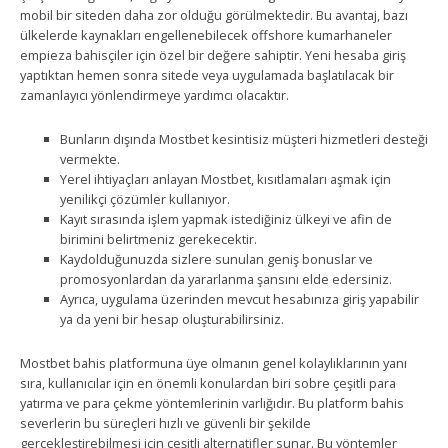
mobil bir siteden daha zor olduğu görülmektedir. Bu avantaj, bazı
ülkelerde kaynakları engellenebilecek offshore kumarhaneler
empieza bahisçiler için özel bir değere sahiptir. Yeni hesaba giriş
yaptıktan hemen sonra sitede veya uygulamada başlatılacak bir
zamanlayıcı yönlendirmeye yardımcı olacaktır.
Bunların dışında Mostbet kesintisiz müşteri hizmetleri desteği
vermekte.
Yerel ihtiyaçları anlayan Mostbet, kısıtlamaları aşmak için
yenilikçi çözümler kullanıyor.
Kayıt sırasında işlem yapmak istediğiniz ülkeyi ve afin de
birimini belirtmeniz gerekecektir.
Kaydolduğunuzda sizlere sunulan geniş bonuslar ve
promosyonlardan da yararlanma şansını elde edersiniz.
Ayrıca, uygulama üzerinden mevcut hesabınıza giriş yapabilir
ya da yeni bir hesap oluşturabilirsiniz.
Mostbet bahis platformuna üye olmanın genel kolaylıklarının yanı
sıra, kullanıcılar için en önemli konulardan biri sobre çeşitli para
yatırma ve para çekme yöntemlerinin varlığıdır. Bu platform bahis
severlerin bu süreçleri hızlı ve güvenli bir şekilde
gerçekleştirebilmesi için çeşitli alternatifler sunar. Bu yöntemler