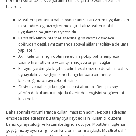
her türlü sorunuzda size yardımcı olmak için the woman zaman
hazırdır.
Mostbet sporlarına bahis oynamanıza izin veren uygulamaları
nasıl indireceğinizi öğrenmek için ilgili Mostbet mobil
uygulamasına gitmeniz yeterlidir.
Bahis şirketinin internet sitesine giriş yapmak sadece
doğrudan değil, aynı zamanda sosyal ağlar aracılığıyla de uma
yapılabilir.
Akıllı telefonlar için optimize edilmiş olup bahis empieza
casino hizmetlerine w tamtym miejscu erişim sağlar.
Bir ayna yardımıyla kayıt olabilir, hesabınızı doldurabilir, bahis
oynayabilir ve seçtiğiniz herhangi bir para biriminde
kazandığınız parayı çekebilirsiniz.
Casino ve bahis şirketi güncel Just about all Bet, çok sayı
günün da kullanıcının ojeda üzerinde sevgisini ve güvenini
kazandılar.
Daha sonraki yorumlarımda kullanılması için adım, e-posta adresim
empieza site adresim bu tarayıcıya kaydedilsin. Kullanıcı, düzenli
bahis oynayabildiği ve kazanabildiği için övüyor. MostBet müşterisi
geçtiğimiz ay oyunla ilgili olumlu izlenimlerini paylaştı. MostBet sah”