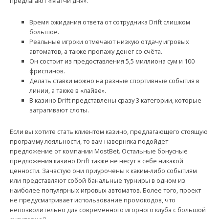
предлагают «Матчи дня».
Время ожидания ответа от сотрудника Drift слишком
большое.
Реальные игроки отмечают низкую отдачу игровых
автоматов, а также пропажу денег со счёта.
Он состоит из предоставления 5,5 миллиона сум и 100
фриспинов.
Делать ставки можно на разные спортивные события в
линии, а также в «лайве».
В казино Drift представлены сразу 3 категории, которые
затрагивают слоты.
Если вы хотите стать клиентом казино, предлагающего стоящую
программу лояльности, то вам наверняка подойдет
предложение от компании MostBet. Остальные бонусные
предложения казино Drift также не несут в себе никакой
ценности. Зачастую они приурочены к каким-либо событиям
или представляют собой банальные турниры в одном из
наиболее популярных игровых автоматов. Более того, проект
не предусматривает использование промокодов, что
непозволительно для современного игорного клуба с большой