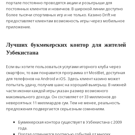
портале постоянно проводятся акции и розыгрыши для
постоянных клиентов и новичков. В широкой линии доступно
более тысячи спортивных игр и не только. Казино Drift не
предоставляет клиентам возможность игры через мобильное
приложение.
Лучших букмекерских контор для жителей
Узбекистана
Если вы хотите пользоваться услугами игорного клуба через
смартфон, то вам понравится программа от MostBet, доступная
для телефонов на Android и iOS. Здесь клиент казино может
попытать удачу, получив шанс на хороший выигрыш. В нижней
части иконки каждой игры указан размер возможного
максимального дохода. Он составляет от 33 миллионов до
невероятных 11 миллиардов сум. Тем не менее, реальность
предложения подвергается серьезным сомнениям.
Букмекерская контора существует в Узбекистана с 2009
года.
Портал отличается росписью событий от многих