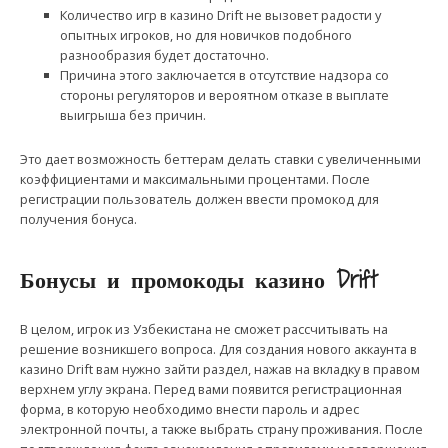
Количество игр в казино Drift не вызовет радости у
опытных игроков, но для новичков подобного
разнообразия будет достаточно.
Причина этого заключается в отсутствие надзора со
стороны регуляторов и вероятном отказе в выплате
выигрыша без причин.
Это дает возможность беттерам делать ставки с увеличенными
коэффициентами и максимальными процентами. После
регистрации пользователь должен ввести промокод для
получения бонуса.
Бонусы и промокоды казино Drift
В целом, игрок из Узбекистана не сможет рассчитывать на
решение возникшего вопроса. Для создания нового аккаунта в
казино Drift вам нужно зайти раздел, нажав на вкладку в правом
верхнем углу экрана. Перед вами появится регистрационная
форма, в которую необходимо внести пароль и адрес
электронной почты, а также выбрать страну проживания. После