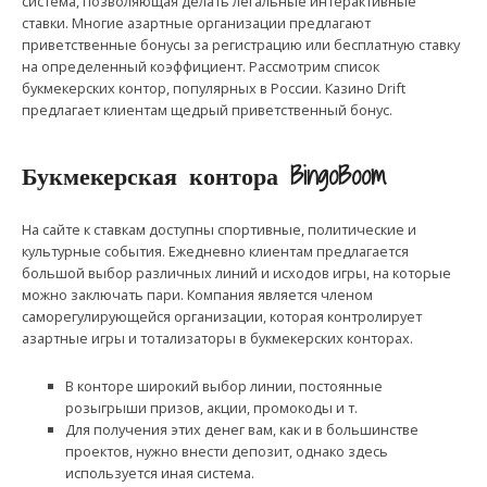
система, позволяющая делать легальные интерактивные
ставки. Многие азартные организации предлагают
приветственные бонусы за регистрацию или бесплатную ставку
на определенный коэффициент. Рассмотрим список
букмекерских контор, популярных в России. Казино Drift
предлагает клиентам щедрый приветственный бонус.
Букмекерская контора BingoBoom
На сайте к ставкам доступны спортивные, политические и
культурные события. Ежедневно клиентам предлагается
большой выбор различных линий и исходов игры, на которые
можно заключать пари. Компания является членом
саморегулирующейся организации, которая контролирует
азартные игры и тотализаторы в букмекерских конторах.
В конторе широкий выбор линии, постоянные
розыгрыши призов, акции, промокоды и т.
Для получения этих денег вам, как и в большинстве
проектов, нужно внести депозит, однако здесь
используется иная система.