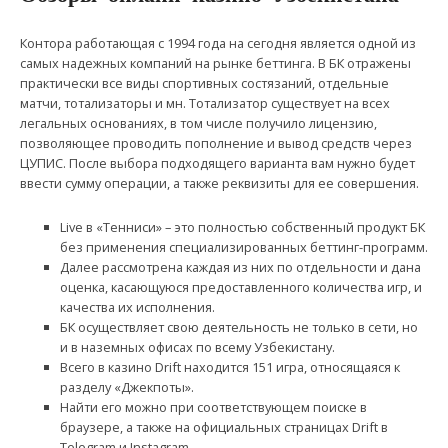
Контора работающая с 1994 года на сегодня является одной из
самых надежных компаний на рынке беттинга. В БК отражены
практически все виды спортивных состязаний, отдельные
матчи, тотализаторы и мн. Тотализатор существует на всех
легальных основаниях, в том числе получило лицензию,
позволяющее проводить пополнение и вывод средств через
ЦУПИС. После выбора подходящего варианта вам нужно будет
ввести сумму операции, а также реквизиты для ее совершения.
Live в «Тенниси» – это полностью собственный продукт БК
без применения специализированных беттинг-программ.
Далее рассмотрена каждая из них по отдельности и дана
оценка, касающуюся предоставленного количества игр, и
качества их исполнения.
БК осуществляет свою деятельность не только в сети, но
и в наземных офисах по всему Узбекистану.
Всего в казино Drift находится 151 игра, относящаяся к
разделу «Джекпоты».
Найти его можно при соответствующем поиске в
браузере, а также на официальных страницах Drift в
Telegram и Instagram.