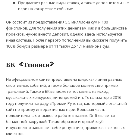
Предлагает разные виды ставок, а также дополнительные
пари на конкретное событие.
Он состоит из предоставления 5,5 миллиона сум и 100
фриспинов. Для получения этих денег вам, как и в большинстве
проектов, нужно внести депозит, однако здесь используется
иная система. После первого пополнения вы сможете получить
100% бонус в размере от 11 тысяч до 1,1 миллиона сум.
БК «Тенниси»
На официальном сайте представлена широкая линия разных
спортивных событий, а также большое количество прямых
трансляций. Также в БК вы можете поставить на исход
музыкальных конкурсов, кинопремий и т. Тотализатор в 2016
году получила награду «Премии Рунета», как первый легальный
сайт по приему интерактивных пари. Большая часть
положительных отзывов о работе в казино Drift является
банальной накруткой. Таким образом игорный клуб
искусственно завышает себе репутацию, привлекая все новых
клиентов.