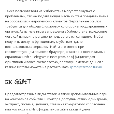
Также пользователи из Узбекистана могут столкнуться с
проблемами, так как подавляющая часть систем предназначена
на российских и европейских клиентов. Зеркальные ссылки
требуются для обхода блокировок со стороны государственных
органов. Азартные игры запрещены в Узбекистане, вследствие
чего сайты казино регулярно подвергаются санкциям. Чтобы
получить доступ к функционалу клуба, вам нужно
воспользоваться зеркалом. Найти его можно при
соответствующем поиске в браузере, а также на официальных
страницах Drift в Telegram и Instagram. Коэффициент для
фриспинов и вовсе составляет 45, поэтому на легкие деньги в
казино Drift вы можете не рассчитывать
ijtimoiy tarmoq turlari
.
БК GG.BET
Предлагает разные виды ставок, а также дополнительные пари
на конкретное событие. В конторе доступны ставки одинарные,
экспресс, система, цепочка, ставка на конкретного спортсмена
или команду и т. На официальном сайте каждый день