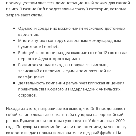
преимуществом является демонстрационный режим для каждой
из игр. В казино Drift представлены сразу 3 категории, которые
затрагивают слоты.
Однако, и среди них можно найти несколько достойных
вариантов.
Многие путают контору с известным международным
букмекером Leonbets.
В общей сложности раздел включает в себя 12 слотов для
первого и 4 для второго варианта.
Если игрок угадал исход, он получает выигрыш,
зависящий от величины суммы помноженной на
коэффициент.
Деятельность компании регулирует кипрская лицензия
правительства Кюрасао и Нидерландских Антильских
островов.
Исходя из этого, напрашивается вывод, что Drift представляет
собой казино локального масштаба с упором на европейский
рынок. Букмекерская контора существует в Узбекистана с 2009
года. Популярна своим мобильным приложением, за установку
которого выдает новым пользователям щедрый фрибет. На