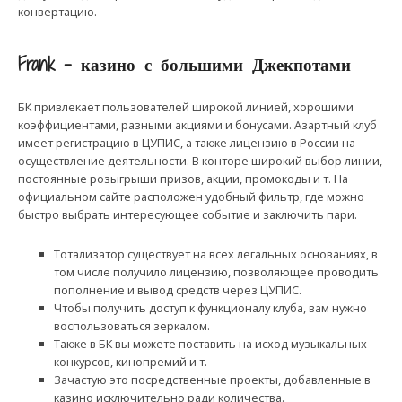
конвертацию.
Frank – казино с большими Джекпотами
БК привлекает пользователей широкой линией, хорошими
коэффициентами, разными акциями и бонусами. Азартный клуб
имеет регистрацию в ЦУПИС, а также лицензию в России на
осуществление деятельности. В конторе широкий выбор линии,
постоянные розыгрыши призов, акции, промокоды и т. На
официальном сайте расположен удобный фильтр, где можно
быстро выбрать интересующее событие и заключить пари.
Тотализатор существует на всех легальных основаниях, в
том числе получило лицензию, позволяющее проводить
пополнение и вывод средств через ЦУПИС.
Чтобы получить доступ к функционалу клуба, вам нужно
воспользоваться зеркалом.
Также в БК вы можете поставить на исход музыкальных
конкурсов, кинопремий и т.
Зачастую это посредственные проекты, добавленные в
казино исключительно ради количества.