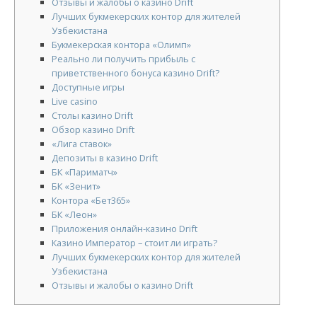
Отзывы и жалобы о казино Drift
Лучших букмекерских контор для жителей
Узбекистана
Букмекерская контора «Олимп»
Реально ли получить прибыль с
приветственного бонуса казино Drift?
Доступные игры
Live casino
Столы казино Drift
Обзор казино Drift
«Лига ставок»
Депозиты в казино Drift
БК «Париматч»
БК «Зенит»
Контора «Бет365»
БК «Леон»
Приложения онлайн-казино Drift
Казино Император – стоит ли играть?
Лучших букмекерских контор для жителей
Узбекистана
Отзывы и жалобы о казино Drift