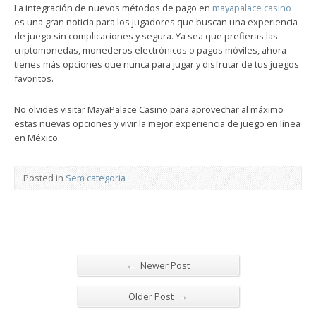
La integración de nuevos métodos de pago en
mayapalace casino
es una gran noticia para los jugadores que buscan una experiencia
de juego sin complicaciones y segura. Ya sea que prefieras las
criptomonedas, monederos electrónicos o pagos móviles, ahora
tienes más opciones que nunca para jugar y disfrutar de tus juegos
favoritos.
No olvides visitar MayaPalace Casino para aprovechar al máximo
estas nuevas opciones y vivir la mejor experiencia de juego en línea
en México.
Posted in
Sem categoria
←
Newer Post
→
Older Post