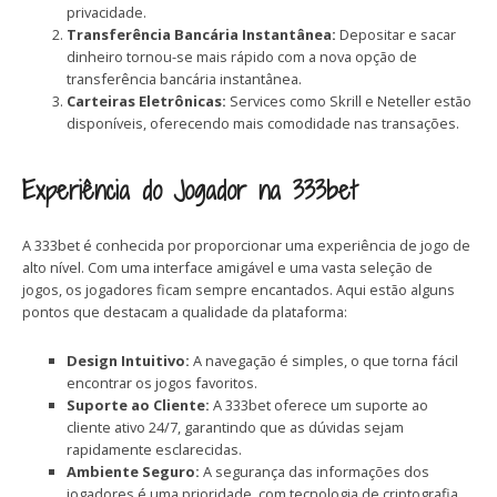
privacidade.
Transferência Bancária Instantânea:
Depositar e sacar
dinheiro tornou-se mais rápido com a nova opção de
transferência bancária instantânea.
Carteiras Eletrônicas:
Services como Skrill e Neteller estão
disponíveis, oferecendo mais comodidade nas transações.
Experiência do Jogador na 333bet
A 333bet é conhecida por proporcionar uma experiência de jogo de
alto nível. Com uma interface amigável e uma vasta seleção de
jogos, os jogadores ficam sempre encantados. Aqui estão alguns
pontos que destacam a qualidade da plataforma:
Design Intuitivo:
A navegação é simples, o que torna fácil
encontrar os jogos favoritos.
Suporte ao Cliente:
A 333bet oferece um suporte ao
cliente ativo 24/7, garantindo que as dúvidas sejam
rapidamente esclarecidas.
Ambiente Seguro:
A segurança das informações dos
jogadores é uma prioridade, com tecnologia de criptografia