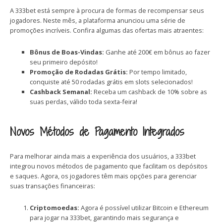
A 333bet está sempre à procura de formas de recompensar seus
jogadores. Neste mês, a plataforma anunciou uma série de
promoções incríveis. Confira algumas das ofertas mais atraentes:
Bônus de Boas-Vindas:
Ganhe até 200€ em bônus ao fazer
seu primeiro depósito!
Promoção de Rodadas Grátis:
Por tempo limitado,
conquiste até 50 rodadas grátis em slots selecionados!
Cashback Semanal:
Receba um cashback de 10% sobre as
suas perdas, válido toda sexta-feira!
Novos Métodos de Pagamento Integrados
Para melhorar ainda mais a experiência dos usuários, a 333bet
integrou novos métodos de pagamento que facilitam os depósitos
e saques. Agora, os jogadores têm mais opções para gerenciar
suas transações financeiras:
Criptomoedas:
Agora é possível utilizar Bitcoin e Ethereum
para jogar na 333bet, garantindo mais segurança e