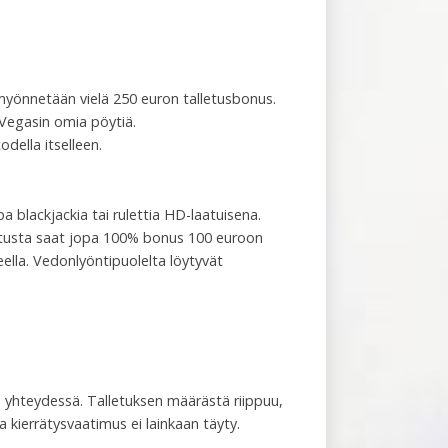
e myönnetään vielä 250 euron talletusbonus.
oVegasin omia pöytiä.
odella itselleen.
a blackjackia tai rulettia HD-laatuisena.
etusta saat jopa 100% bonus 100 euroon
eella. Vedonlyöntipuolelta löytyvät
n yhteydessä. Talletuksen määrästä riippuu,
a kierrätysvaatimus ei lainkaan täyty.