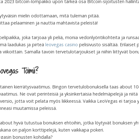
sta 2023 bitcoin-lompakko upon tärkeä osa Bitcoin-sijoitusten hallin
tyytyväisin mielin odottamaan, mitä tuleman pitää.
ttaa pelaaminen ja nauttia mahtavista peleistä!
ipaikka, joka tarjoaa yli peliä, monia vedonlyöntikohteita ja runsa
mä laadukas ja pirteä
leovegas casino
pelisivusto sisältää. Erilaise
a viikoittain. Samalla tavoin tervetulotarjoukset ja niihin liittyvät b
ovegas Toimii?
rtainen kierrätysvaatimus. Bingon tervetulobonuksella taas about 10-
vaatimus. Ne ovat perinteisiä ja yksinkertaisia hedelmäpelejä ja niitä 
ersio, jotta voit pelata myös liikkeessä. Vaikka LeoVegas ei tarjoa y
 onneasi muutamissa peleissä.
bout hyvä tutustua bonuksen ehtoihin, jotka löytyvät bonuksen yh
ukana on paljon korttipelejä, kuten vaikkapa pokeri.
egasin bonusten kohdalla?