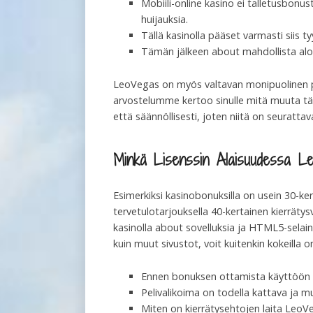
Mobiili-online kasino ei talletusbonu
huijauksia.
Tällä kasinolla pääset varmasti siis 
Tämän jälkeen about mahdollista aloi
LeoVegas on myös valtavan monipuolinen pel
arvostelumme kertoo sinulle mitä muuta tä
että säännöllisesti, joten niitä on seurattav
Minkä Lisenssin Alaisuudessa Le
Esimerkiksi kasinobonuksilla on usein 30-ke
tervetulotarjouksella 40-kertainen kierrätys
kasinolla about sovelluksia ja HTML5-selainv
kuin muut sivustot, voit kuitenkin kokeilla
Ennen bonuksen ottamista käyttöön a
Pelivalikoima on todella kattava ja m
Miten on kierrätysehtojen laita LeoV