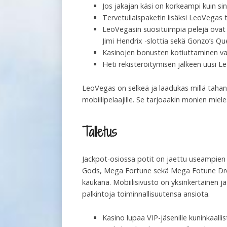
Jos jakajan käsi on korkeampi kuin sinu
Tervetuliaispaketin lisäksi LeoVegas t
LeoVegasin suosituimpia pelejä ovat
Jimi Hendrix -slottia sekä Gonzo’s Que
Kasinojen bonusten kotiuttaminen vali
Heti rekisteröitymisen jälkeen uusi 
LeoVegas on selkeä ja laadukas millä tahan
mobiilipelaajille. Se tarjoaakin monien miel
Talletus
Jackpot-osiossa potit on jaettu useampien 
Gods, Mega Fortune sekä Mega Fotune Drea
kaukana. Mobiilisivusto on yksinkertainen ja
palkintoja toiminnallisuutensa ansiota.
Kasino lupaa VIP-jäsenille kuninkaalli