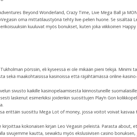
n Adventures Beyond Wonderland, Crazy Time, Live Mega Ball ja MON
Vegasin oma mittatilaustyönä tehty live-pelien huone. Se sisältää Le
on erikoisuuksiin kuuluvat myös bonukset, kuten joka viikkoinen Happy
ukholman pörssiin, eli kyseessä ei ole mikään pieni tekijä. Minimi tal
sta sekä maakohtaisissa kasinoissa että räjähtämässä online-kasin
lun sivusto kaikille kasinopelaamisesta kiinnostuneille suomalaisille
sesti laskenut esimerkiksi joidenkin suosittujen Play’n Gon kolikkope
a.
 erittäin suosittu Mega Lot of money, jossa voitot voivat kasvaa to
e kirjoittaa kokonaisen kirjan Leo Vegasin peleistä. Parasta about, et
amalla sivujemme kautta, sewaktu myös ekslusiivisen casino bonuks