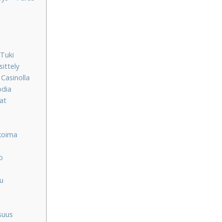
 Tuki
ittely
 Casinolla
odia
at
ikoima
o
u
suus