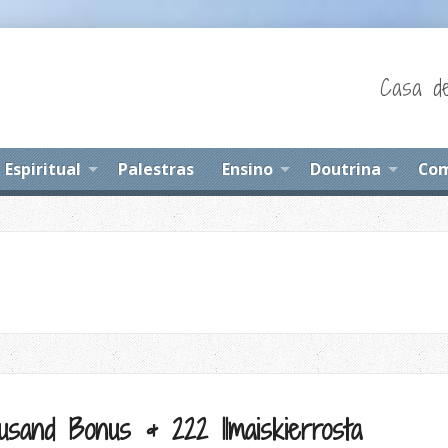
Casa de
Espiritual
Palestras
Ensino
Doutrina
Com
and Bonus & 222 Ilmaiskierrosta