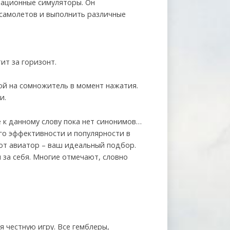
иационные симуляторы. Он
самолетов и выполнить различные
ит за горизонт.
ной на сомножитель в момент нажатия.
и.
е к данному слову пока нет синонимов…
го эффективности и популярности в
от авиатор – ваш идеальный подбор.
 за себя. Многие отмечают, словно
 честную игру. Все гемблеры,