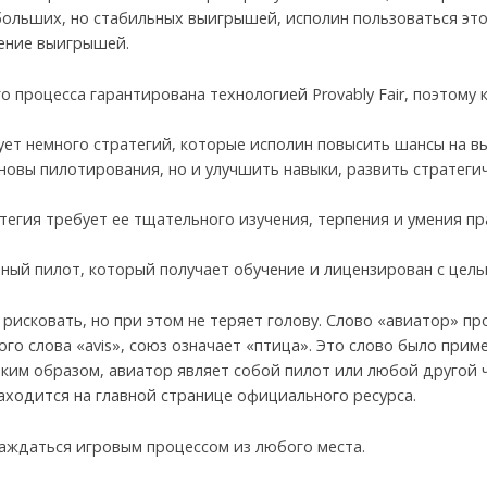
льших, но стабильных выигрышей, исполин пользоваться этой
ение выигрышей.
о процесса гарантирована технологией Provably Fair, поэтому
вует немного стратегий, которые исполин повысить шансы на в
сновы пилотирования, но и улучшить навыки, развить стратеги
тегия требует ее тщательного изучения, терпения и умения п
ый пилот, который получает обучение и лицензирован с цель
рисковать, но при этом не теряет голову. Слово «авиатор» про
го слова «avis», союз означает «птица». Это слово было пр
Таким образом, авиатор являет собой пилот или любой другой
аходится на главной странице официального ресурса.
аждаться игровым процессом из любого места.