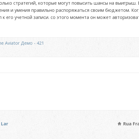
сколько стратегий, которые могут повысить шансы на выигрыш.
пения и умения правильно распоряжаться своим бюджетом. Ко
к его учетной записи. со этого момента он может авторизоват
e Aviator Демо - 421
 Lar
Rua Fra