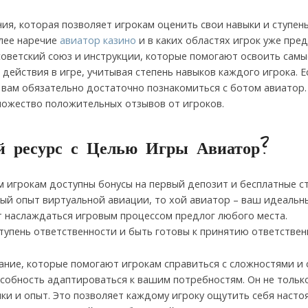
я, которая позволяет игрокам оценить свои навыки и ступень 
олее наречие
авиатор казино
и в каких областях игрок уже пре
советский союз и инструкции, которые помогают освоить самы
 действия в игре, учитывая степень навыков каждого игрока.
о вам обязательно достаточно познакомиться с ботом авиатор
ножество положительных отзывов от игроков.
 ресурс с Целью Игры Авиатор?
ым игрокам доступны бонусы на первый депозит и бесплатные ст
ный опыт виртуальной авиации, то хой авиатор – ваш идеальн
 наслаждаться игровым процессом предлог любого места.
упень ответственности и быть готовы к принятию ответственн
ание, которые помогают игрокам справиться с сложностями и 
особность адаптироваться к вашим потребностям. Он не тольк
ыки и опыт. Это позволяет каждому игроку ощутить себя наст