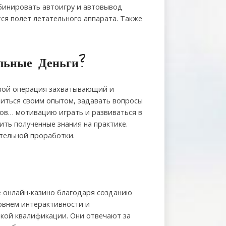
мбинировать автоигру и автовывод
ся полет летательного аппарата. Также
альные Деньги?
овой операция захватывающий и
елиться своим опытом, задавать вопросы
мов… мотивацию играть и развиваться в
ть полученные знания на практике.
ительной проработки.
ке онлайн-казино благодаря созданию
ровнем интерактивности и
кой квалификации. Они отвечают за