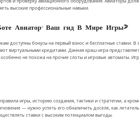
ортов и проверку авиационного оборудования. Авиаторы долж
меть высокие профессиональные навыки.
Боте Авиатор: Ваш гид В Мире Игры»
окам доступны бонусы на первый взнос и бесплатные ставки. В
лают виртуальными кредитами. Данная краш-игра представляе
особенно не похожа на прочие слоты и игровые автоматы. Игр
равила игры, историю создания, тактики и стратегии, а кроме 
гновение — нужно успеть его обналичить доселе, как летатель
уществлять ставки с высоким потенциалом выгоды.