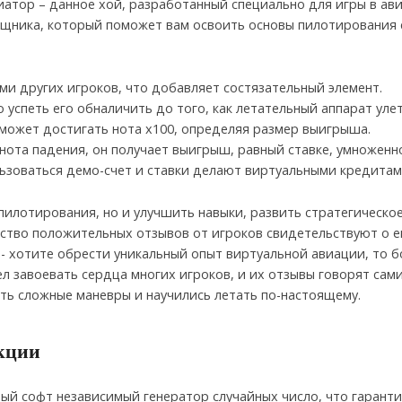
иатор – данное хой, разработанный специально для игры в ав
ощника, который поможет вам освоить основы пилотирования 
ми других игроков, что добавляет состязательный элемент.
успеть его обналичить до того, как летательный аппарат улет
 может достигать нота x100, определяя размер выигрыша.
 нота падения, он получает выигрыш, равный ставке, умножен
льзоваться демо-счет и ставки делают виртуальными кредитам
пилотирования, но и улучшить навыки, развить стратегическо
ство положительных отзывов от игроков свидетельствуют о е
- хотите обрести уникальный опыт виртуальной авиации, то б
л завоевать сердца многих игроков, и их отзывы говорят сами
ить сложные маневры и научились летать по-настоящему.
кции
й софт независимый генератор случайных число, что гарантия