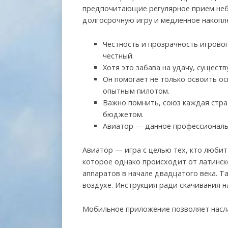
предпочитающие регулярное прием небо
долгосрочную игру и медленное накопл
Честность и прозрачность игровог
честный.
Хотя это забава на удачу, сущест
Он помогает не только освоить о
опытным пилотом.
Важно помнить, союз каждая стра
бюджетом.
Авиатор — данное профессиональн
Авиатор — игра с целью тех, кто любит 
которое однако происходит от латинско
аппаратов в начале двадцатого века. 
воздухе. Инструкция ради скачивания н
Мобильное приложение позволяет насл