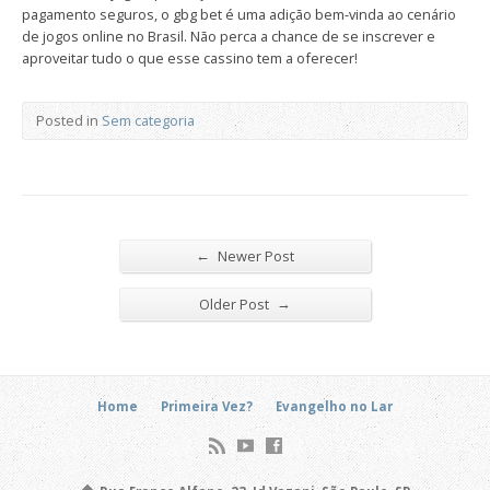
pagamento seguros, o gbg bet é uma adição bem-vinda ao cenário
de jogos online no Brasil. Não perca a chance de se inscrever e
aproveitar tudo o que esse cassino tem a oferecer!
Posted in
Sem categoria
←
Newer Post
→
Older Post
Home
Primeira Vez?
Evangelho no Lar