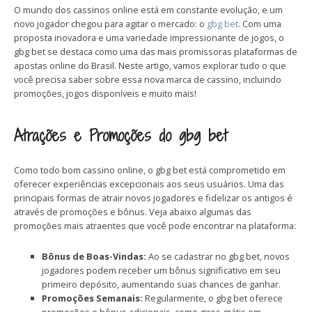
O mundo dos cassinos online está em constante evolução, e um
novo jogador chegou para agitar o mercado: o
gbg bet
. Com uma
proposta inovadora e uma variedade impressionante de jogos, o
gbg bet se destaca como uma das mais promissoras plataformas de
apostas online do Brasil. Neste artigo, vamos explorar tudo o que
você precisa saber sobre essa nova marca de cassino, incluindo
promoções, jogos disponíveis e muito mais!
Atrações e Promoções do gbg bet
Como todo bom cassino online, o gbg bet está comprometido em
oferecer experiências excepcionais aos seus usuários. Uma das
principais formas de atrair novos jogadores e fidelizar os antigos é
através de promoções e bônus. Veja abaixo algumas das
promoções mais atraentes que você pode encontrar na plataforma:
Bônus de Boas-Vindas:
Ao se cadastrar no gbg bet, novos
jogadores podem receber um bônus significativo em seu
primeiro depósito, aumentando suas chances de ganhar.
Promoções Semanais:
Regularmente, o gbg bet oferece