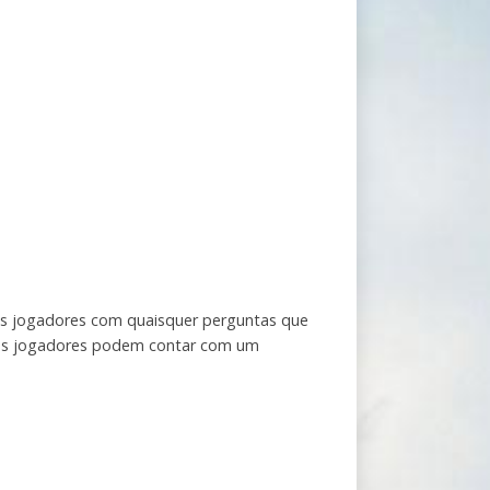
r os jogadores com quaisquer perguntas que
, os jogadores podem contar com um