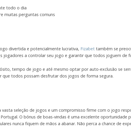
nte todo o dia
re muitas perguntas comuns
ogo divertida e potencialmente lucrativa,
Fizabet
também se preocu
 jogadores a controlar seu jogo e garantir que todos joguem de f
pósito, tempo de jogo e até mesmo optar por auto-exclusão se sen
tir que todos possam desfrutar dos jogos de forma segura.
asta seleção de jogos e um compromisso firme com o jogo respons
m Portugal. O bónus de boas-vindas é uma excelente oportunidade 
lares nunca fiquem de mãos a abanar. Não perca a chance de expe