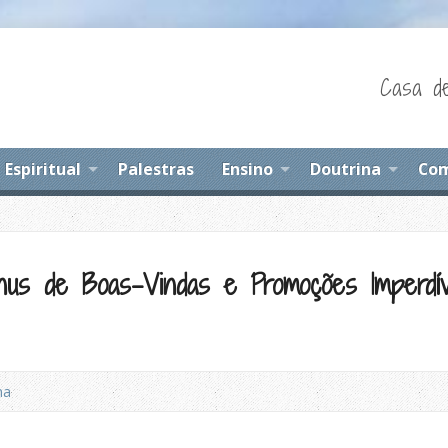
Casa de
Espiritual
Palestras
Ensino
Doutrina
Com
nus de Boas-Vindas e Promoções Imperdí
na