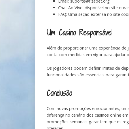
Email: suporte@fizabet.org
Chat Ao Vivo: disponível no site dura
FAQ: Uma seção extensa no site cob
Um Casino Responsável
Além de proporcionar uma experiência de j
conta com medidas em vigor para ajudar os
Os jogadores podem definir limites de de
funcionalidades são essenciais para garan
Conclusão
Com novas promoções emocionantes, uma v
diferença no cenário dos casinos online e
promoções semanais garantem que os regu
oferecer!