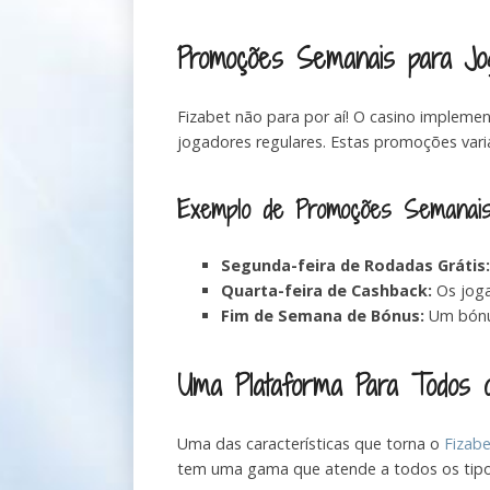
Promoções Semanais para Jo
Fizabet não para por aí! O casino imple
jogadores regulares. Estas promoções var
Exemplo de Promoções Semanais
Segunda-feira de Rodadas Grátis:
Quarta-feira de Cashback:
Os joga
Fim de Semana de Bónus:
Um bónus
Uma Plataforma Para Todos 
Uma das características que torna o
Fizabe
tem uma gama que atende a todos os tipos 