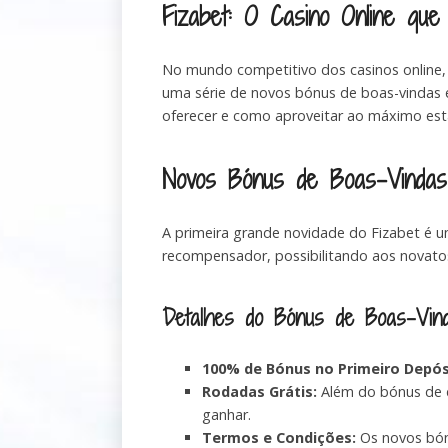
Fizabet: O Casino Online q
No mundo competitivo dos casinos online, 
uma série de novos bónus de boas-vindas
oferecer e como aproveitar ao máximo est
Novos Bónus de Boas-Vindas
A primeira grande novidade do Fizabet é um
recompensador, possibilitando aos novatos 
Detalhes do Bónus de Boas-Vin
100% de Bónus no Primeiro Depós
Rodadas Grátis:
Além do bónus de d
ganhar.
Termos e Condições:
Os novos bón