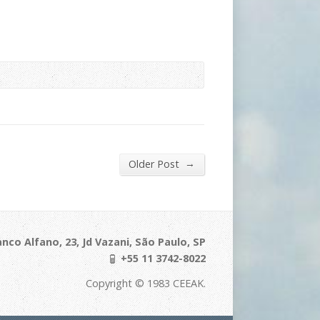
→
Older Post
nco Alfano, 23, Jd Vazani, São Paulo, SP
+55 11 3742-8022
Copyright © 1983 CEEAK.