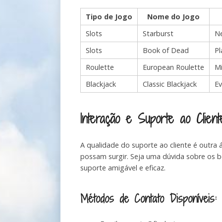
Tipo de Jogo
Nome do Jogo
Slots
Starburst
N
Slots
Book of Dead
Pl
Roulette
European Roulette
M
Blackjack
Classic Blackjack
Ev
Interação e Suporte ao Client
A qualidade do suporte ao cliente é outra 
possam surgir. Seja uma dúvida sobre os 
suporte amigável e eficaz.
Métodos de Contato Disponíveis: