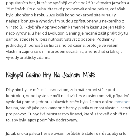
populárních her, které se vyrábějí ve více než 50 světových jazycích a
25 měnách. Po dlouhá léta také provozovali online poker, což však
bylo ukončeno k roku 2020 kvůli konci pokerové sítě MPN. Ty
nejlepší bonusy a výhody vám budou zpřístupněny u některého z
VIP stolů. I když hře v opravdovém kamenném kasinu se jen těžko
něco vyrovná, u her od Evolution Gaming je možné zažít prakticky tu
samou atmosféru, bez nutnosti vstávat z postele. Podmínky
jednotlivých bonusů se liší casino od casina, proto je ve vašem
vlastním zájmu se s nimi předem seznámit, a nenechat si tak ujít
výhody prakticky zdarma.
Nejlepší Casino Hry Na Jednom Místě
Díky nim byste měli mít jasno v tom, zda máte hraní stále pod
kontrolou, nebo byste se měli na chvíli hry v kasinu omezit, případně
vyhledat pomoc. Jednou z hlavních změn bylo, že pro online
mostbet
kasina, stejně jako pro kamenné herny, platila nutnost vlastnit licenci
pro provoz. Tu vydává Ministerstvo financí, které zároveň dohlíží na
to, aby byly jejich podmínky dodržovány.
Již tak široká paleta her se ovšem průběžně stále rozrůstá, aby si tu