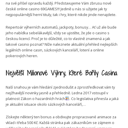
na své přišel opravdu každý. Představujeme Vám zbrusu nové
české online casino 69GAMES!!! Jedině u nás si užijete jak ty
nejpopulárnější herní tituly, tak i hry, které nikde jinde nenajdete.
Repertoár výherních automatů, jackpoty, bonusy… Ať už ale bude
jeho nabídka sebelákavější, vždy se ujistěte, že jde o casino s
českou licencí. Proč je to důležité, co to vlastně znamená a jak
takové casino poznat? Níže naleznete aktuální přehled nejlepších
legálních online casin, sázkových kanceláří, loterií a online
pokerových heren.
Největší Milionové Výhry, Které Bořily Casina
Naší snahou je vám hledání zjednodušit a zprostředkovat vám ty
nejžhavější novinky jasně a přehledně. Ledna 2017 vstoupil v
platnost Zákon o hazardních hrách
. Co legislativa přinesla a jaká
je aktuální situace okolo sázkových kanceláří,…
Získejte některý ten bonus a obdivujte propracované animace za
vklad i třeba 500 Kč. Každá stránka pak zákazníkům se zájmem o