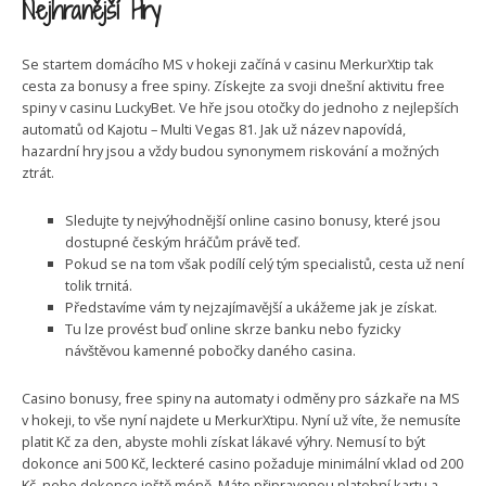
Nejhranější Hry
Se startem domácího MS v hokeji začíná v casinu MerkurXtip tak
cesta za bonusy a free spiny. Získejte za svoji dnešní aktivitu free
spiny v casinu LuckyBet. Ve hře jsou otočky do jednoho z nejlepších
automatů od Kajotu – Multi Vegas 81. Jak už název napovídá,
hazardní hry jsou a vždy budou synonymem riskování a možných
ztrát.
Sledujte ty nejvýhodnější online casino bonusy, které jsou
dostupné českým hráčům právě teď.
Pokud se na tom však podílí celý tým specialistů, cesta už není
tolik trnitá.
Představíme vám ty nejzajímavější a ukážeme jak je získat.
Tu lze provést buď online skrze banku nebo fyzicky
návštěvou kamenné pobočky daného casina.
Casino bonusy, free spiny na automaty i odměny pro sázkaře na MS
v hokeji, to vše nyní najdete u MerkurXtipu. Nyní už víte, že nemusíte
platit Kč za den, abyste mohli získat lákavé výhry. Nemusí to být
dokonce ani 500 Kč, leckteré casino požaduje minimální vklad od 200
Kč, nebo dokonce ještě méně. Máte připravenou platební kartu a