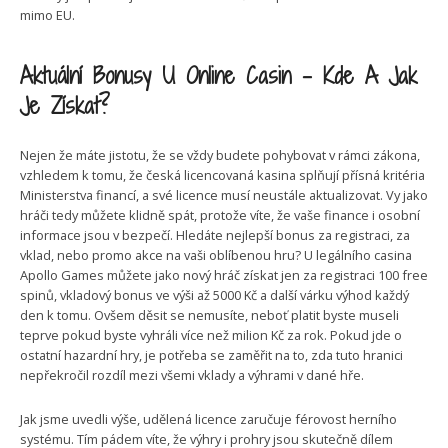
mimo EU.
Aktuální Bonusy U Online Casin – Kde A Jak
Je Získat?
Nejen že máte jistotu, že se vždy budete pohybovat v rámci zákona,
vzhledem k tomu, že česká licencovaná kasina splňují přísná kritéria
Ministerstva financí, a své licence musí neustále aktualizovat. Vy jako
hráči tedy můžete klidně spát, protože víte, že vaše finance i osobní
informace jsou v bezpečí. Hledáte nejlepší bonus za registraci, za
vklad, nebo promo akce na vaši oblíbenou hru? U legálního casina
Apollo Games můžete jako nový hráč získat jen za registraci 100 free
spinů, vkladový bonus ve výši až 5000 Kč a další várku výhod každý
den k tomu. Ovšem děsit se nemusíte, neboť platit byste museli
teprve pokud byste vyhráli více než milion Kč za rok. Pokud jde o
ostatní hazardní hry, je potřeba se zaměřit na to, zda tuto hranici
nepřekročil rozdíl mezi všemi vklady a výhrami v dané hře.
Jak jsme uvedli výše, udělená licence zaručuje férovost herního
systému. Tím pádem víte, že výhry i prohry jsou skutečně dílem