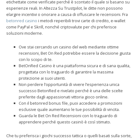
etichettate come verificate perché è scontato il quale si basano su
esperienze reali. In Altezza Su Trustpilot, le ditte non possono
elargire incentivi o onorare a causa di offuscare le recensioni. Fra
betonred casino
i metodi reperibili trovi carte di credito, e-wallet
come PayPal e Skrill, nonché criptovalute per chi preferisce
soluzioni moderne.
Ove stai cercando un casino del web mediante ottime
recensioni, Bet On Red potrebbe essere la decisione giusta
con lo scopo di te.
BetOnRed Casino è una piattaforma sicura e di sana qualita,
progettata con lo traguardo di garantire la massima
protezione ai suoi utenti.
Non perdere l’opportunità di vivere l’esperienza unica
successo BetonRed e rivelato perché è una delle scelte
preferite dagli appassionati vittoria gioco online.
Con il betonred bonus file, puoi accedere a promozioni
esclusive quale aumentano le tue possibilità di vincita.
Guarda le Bet On Red Recensioni con lo traguardo di
apprendere perché questo casinò è così stimato.
Che tu preferisca i giochi successo tattica o quelli basati sulla sorte,