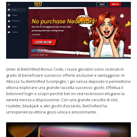
(inter al BetOnRed Bonus Code, i nuovi giocatori sono costruiti in
grado di beneficiare successo offerte esclusive e vantaggiose. In
Altezza Su BetOnRed Scompiglio, i giri senza deposito ti permettono
vittoria esplorare una grande raccolta successo giochi. Effettua il
betonred login e scopri perché bet on red recensioni elogiano la
varietà messa a disposizione. Con una grande raccolta di slot,
roulette, blackjack e altri giochi d’azzardo, BetOnRed ha
un’esperienza vittoria gioco unica e emozionante.