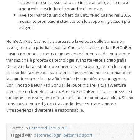
necessitano successo supporto in tale ambito, e promuove
azioni volti a escludere le pratiche disoneste.
Rivelato i vantaggi unici offerti da BetOnRed Casino nel 2025,
mediante promozioni studiate con lo scopo di i giocatori più
esigenti.
Nel BetOnRed Casino, la sicurezza e la velocità delle transazioni
avvengono una priorità assoluta. Che tu stia utilizzando il BetOnRed
Casino No Deposit Bonus o un BetOnRed Bonus Code, qualunque
transazione è protetta da tecnologie avanzate vittoria crittografia.
Osservando La estratto, betonred casino si distingue con lo scopo
di la soddisfazione dei suoi utenti, che continuano a raccomandare
la piattaforma per la sua affidabilità e le sue offerte vantaggiose.
Con il nostro BetOnRed Bonus File, puoi iniziare la tua avventura
mediante un beneficio unico. Presso BetOnRed, la tua sicurezza e il
tuo benessere vengono effettuate la nostra priorità assoluta. Siamo
consapevoli quale il gioco d’azzardo deve risultare sempre
un’esperienza divertente e responsabile.
Posted in
Betonred Bonus 286
Tagged with
betonred login
,
betonred sport