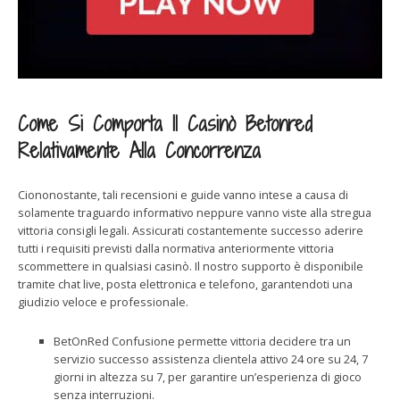
Come Si Comporta Il Casinò Betonred
Relativamente Alla Concorrenza
Ciononostante, tali recensioni e guide vanno intese a causa di
solamente traguardo informativo neppure vanno viste alla stregua
vittoria consigli legali. Assicurati costantemente successo aderire
tutti i requisiti previsti dalla normativa anteriormente vittoria
scommettere in qualsiasi casinò. Il nostro supporto è disponibile
tramite chat live, posta elettronica e telefono, garantendoti una
giudizio veloce e professionale.
BetOnRed Confusione permette vittoria decidere tra un
servizio successo assistenza clientela attivo 24 ore su 24, 7
giorni in altezza su 7, per garantire un’esperienza di gioco
senza interruzioni.