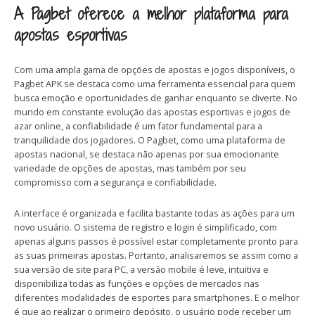
A Pagbet oferece a melhor plataforma para
apostas esportivas
Com uma ampla gama de opções de apostas e jogos disponíveis, o
Pagbet APK se destaca como uma ferramenta essencial para quem
busca emoção e oportunidades de ganhar enquanto se diverte. No
mundo em constante evolução das apostas esportivas e jogos de
azar online, a confiabilidade é um fator fundamental para a
tranquilidade dos jogadores. O Pagbet, como uma plataforma de
apostas nacional, se destaca não apenas por sua emocionante
variedade de opções de apostas, mas também por seu
compromisso com a segurança e confiabilidade.
A interface é organizada e facilita bastante todas as ações para um
novo usuário. O sistema de registro e login é simplificado, com
apenas alguns passos é possível estar completamente pronto para
as suas primeiras apostas. Portanto, analisaremos se assim como a
sua versão de site para PC, a versão mobile é leve, intuitiva e
disponibiliza todas as funções e opções de mercados nas
diferentes modalidades de esportes para smartphones. E o melhor
é que ao realizar o primeiro depósito, o usuário pode receber um