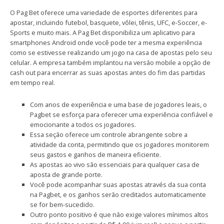
O Pag Bet oferece uma variedade de esportes diferentes para
apostar, incluindo futebol, basquete, vôlei, tênis, UFC, e-Soccer, e-
Sports e muito mais. A Pag Bet disponibiliza um aplicativo para
smartphones Android onde você pode ter a mesma experiência
como se estivesse realizando um jogo na casa de apostas pelo seu
celular. A empresa também implantou na versão mobile a opção de
cash out para encerrar as suas apostas antes do fim das partidas
em tempo real.
Com anos de experiência e uma base de jogadores leais, o
Pagbet se esforça para oferecer uma experiência confiável e
emocionante a todos os jogadores.
Essa seção oferece um controle abrangente sobre a
atividade da conta, permitindo que os jogadores monitorem
seus gastos e ganhos de maneira eficiente.
As apostas ao vivo são essenciais para qualquer casa de
aposta de grande porte.
Você pode acompanhar suas apostas através da sua conta
na Pagbet, e os ganhos serão creditados automaticamente
se for bem-sucedido.
Outro ponto positivo é que não exige valores mínimos altos