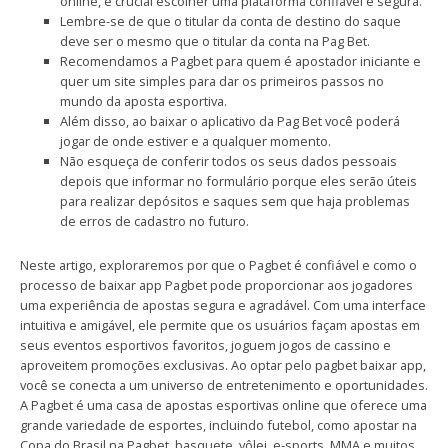
online, é crucial escolher uma plataforma confiável e segura.
Lembre-se de que o titular da conta de destino do saque
deve ser o mesmo que o titular da conta na Pag Bet.
Recomendamos a Pagbet para quem é apostador iniciante e
quer um site simples para dar os primeiros passos no
mundo da aposta esportiva.
Além disso, ao baixar o aplicativo da Pag Bet você poderá
jogar de onde estiver e a qualquer momento.
Não esqueça de conferir todos os seus dados pessoais
depois que informar no formulário porque eles serão úteis
para realizar depósitos e saques sem que haja problemas
de erros de cadastro no futuro.
Neste artigo, exploraremos por que o Pagbet é confiável e como o
processo de baixar app Pagbet pode proporcionar aos jogadores
uma experiência de apostas segura e agradável. Com uma interface
intuitiva e amigável, ele permite que os usuários façam apostas em
seus eventos esportivos favoritos, joguem jogos de cassino e
aproveitem promoções exclusivas. Ao optar pelo pagbet baixar app,
você se conecta a um universo de entretenimento e oportunidades.
A Pagbet é uma casa de apostas esportivas online que oferece uma
grande variedade de esportes, incluindo futebol, como apostar na
Copa do Brasil na Pagbet, basquete, vôlei, e-sports, MMA e muitos