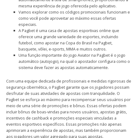
mesma experiência de jogo oferecida pelo aplicativo.
Vamos explorar como os códigos promocionais funcionam e
como você pode aproveitar ao máximo essas ofertas
especiais.
A Pagbet é uma casa de apostas esportivas online que
oferece uma grande variedade de esportes, incluindo
futebol, como apostar na Copa do Brasil na Pagbet,
basquete, vôlei, e-sports, MMA e muitos outros.
Uma função importante do jogo Aviator na Pagbet é o jogo
automático (autojogo), na qual o apostador configura como o
sistema deve fazer as apostas automaticamente.
Com uma equipe dedicada de profissionais e medidas rigorosas de
segurança cibernética, o Pagbet garante que os jogadores possam
desfrutar de suas atividades de apostas com tranquilidade. O
Pagbet se esforça ao máximo para recompensar seus usuários por
meio de uma série de promoções e bônus. Essas ofertas podem
incluir bônus de boas-vindas para novos usuários, apostas grátis,
incentivos de cashback e promoções especiais vinculadas a
eventos esportivos específicos. Essas promoções não apenas
aprimoram a experiência de apostas, mas também proporcionam
aos jogadores um valor agregado para suas apostas.