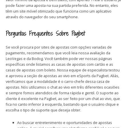
pode fazer uma aposta na sua partida preferida. No entanto, eles
têm um site móvel otimizado que funciona como um aplicativo
através do navegador do seu smartphone.
Perguntas Frequentes Sobre Pagbet
Se você procura por sites de apostas com opções variadas de
pagamento, recomendamos que você leia nossa avaliação da
LeoVegas e da Bodog. Você também pode ver nossas páginas
específicas onde listamos as casas de apostas com cartão e as
casas de apostas com boleto. Nossa equipe de especialista testou
e aprovou a seção de apostas ao vivo em eSports da Pagbet. Aliás,
verificamos que a modalidade é o carro-chefe dessa casa de
apostas. Nós utilizamos o chat ao vivo em três diferentes ocasiões
e sempre fomos atendidos de forma rápida e gentil. O suporte ao
cliente é excelente na Pagbet, ao ser feito por um chat ao vivo, que
fica no canto inferior à esquerda, bastando que o usuário clique e
escolha o tipo de suporte que deseja obter.
Ao buscar entretenimento e oportunidades de apostas