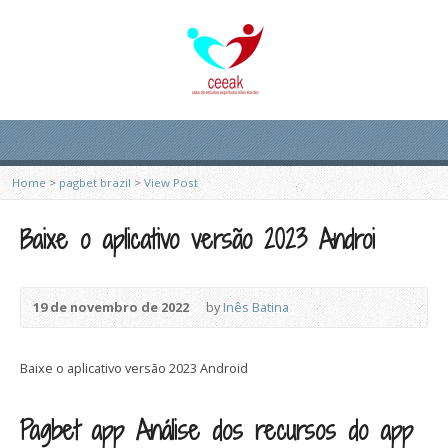
Home
>
pagbet brazil
>
View Post
Baixe o aplicativo versão 2023 Androi
19 de novembro de 2022
by
Inês Batina
Baixe o aplicativo versão 2023 Android
Pagbet app Análise dos recursos do app