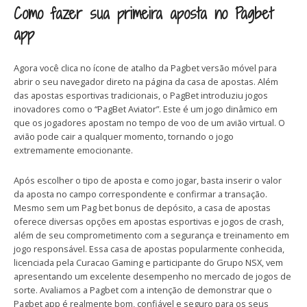
Como fazer sua primeira aposta no Pagbet
app
Agora você clica no ícone de atalho da Pagbet versão móvel para
abrir o seu navegador direto na página da casa de apostas. Além
das apostas esportivas tradicionais, o PagBet introduziu jogos
inovadores como o “PagBet Aviator”. Este é um jogo dinâmico em
que os jogadores apostam no tempo de voo de um avião virtual. O
avião pode cair a qualquer momento, tornando o jogo
extremamente emocionante.
Após escolher o tipo de aposta e como jogar, basta inserir o valor
da aposta no campo correspondente e confirmar a transação.
Mesmo sem um Pag bet bonus de depósito, a casa de apostas
oferece diversas opções em apostas esportivas e jogos de crash,
além de seu comprometimento com a segurança e treinamento em
jogo responsável. Essa casa de apostas popularmente conhecida,
licenciada pela Curacao Gaming e participante do Grupo NSX, vem
apresentando um excelente desempenho no mercado de jogos de
sorte. Avaliamos a Pagbet com a intenção de demonstrar que o
Pagbet app é realmente bom, confiável e seguro para os seus