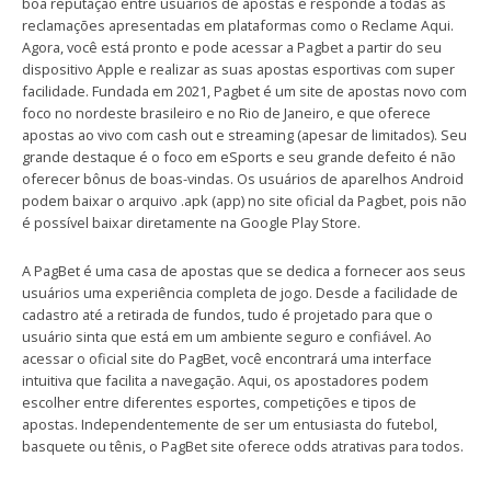
boa reputação entre usuários de apostas e responde a todas as
reclamações apresentadas em plataformas como o Reclame Aqui.
Agora, você está pronto e pode acessar a Pagbet a partir do seu
dispositivo Apple e realizar as suas apostas esportivas com super
facilidade. Fundada em 2021, Pagbet é um site de apostas novo com
foco no nordeste brasileiro e no Rio de Janeiro, e que oferece
apostas ao vivo com cash out e streaming (apesar de limitados). Seu
grande destaque é o foco em eSports e seu grande defeito é não
oferecer bônus de boas-vindas. Os usuários de aparelhos Android
podem baixar o arquivo .apk (app) no site oficial da Pagbet, pois não
é possível baixar diretamente na Google Play Store.
A PagBet é uma casa de apostas que se dedica a fornecer aos seus
usuários uma experiência completa de jogo. Desde a facilidade de
cadastro até a retirada de fundos, tudo é projetado para que o
usuário sinta que está em um ambiente seguro e confiável. Ao
acessar o oficial site do PagBet, você encontrará uma interface
intuitiva que facilita a navegação. Aqui, os apostadores podem
escolher entre diferentes esportes, competições e tipos de
apostas. Independentemente de ser um entusiasta do futebol,
basquete ou tênis, o PagBet site oferece odds atrativas para todos.