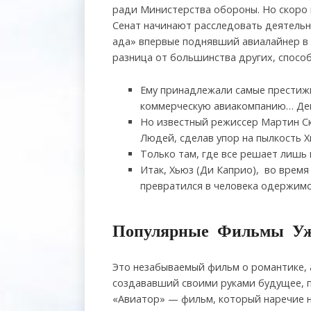
ради Министерства обороны. Но скоро 
Сенат начинают расследовать деятельн
ада» впервые поднявший авиалайнер в н
разница от большинства других, способ
Ему принадлежали самые престижн
коммерческую авиакомпанию… Деньг
Но известный режиссер Мартин Ск
Людей, сделав упор на пылкость Х
Только там, где все решает лишь м
Итак, Хьюз (Ди Каприо), во время
превратился в человека одержимо
Популярные Фильмы Уж
Это незабываемый фильм о романтике, 
создававший своими руками будущее, пр
«Авиатор» — фильм, который наречие 