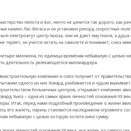
астерство пилота и Бог, ничто не ценится так дорого, как рач
ые казино Лас-Вегаса и он установил рекорд скоростных поле
ги электрожгут центр Хьюза, они не дают ему покоя, а душа е
е теряет, он учится летать на самолете и понимает, союз име
 четыре миллиона, по единица временам небывалую с целью ки
ать деятельность увлекающегося миллиардера.
виастроительную компанию и союз получает от правительства
пытании одного из них Ховард разбивается и чудом выживает.
строительством больничных центров, открывает компанию ави
вард Хьюз – одна из самых ярких личностей основания ХХ век
поры. Итак, перед нами подробный произведение о жизни ави
сь его жалеть, парень становится наследником огромного сос
енам небывалую с целью которую хотите кино сумму.
 ярких личностей основания ХХ века, чья жизнь до самого си