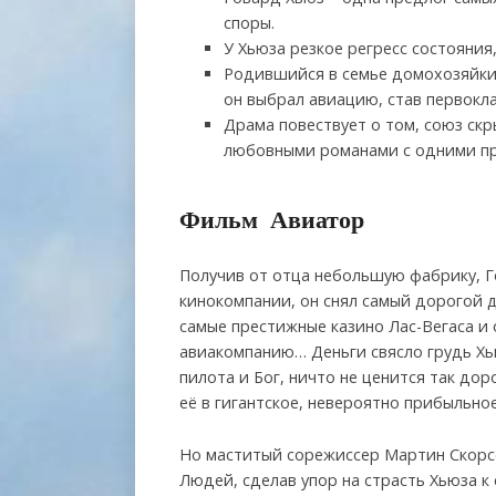
споры.
У Хьюза резкое регресс состояния
Родившийся в семье домохозяйки 
он выбрал авиацию, став первокл
Драма повествует о том, союз ск
любовными романами с одними пр
Фильм Авиатор
Получив от отца небольшую фабрику, Г
кинокомпании, он снял самый дорогой 
самые престижные казино Лас-Вегаса и
авиакомпанию… Деньги свясло грудь Хью
пилота и Бог, ничто не ценится так дор
её в гигантское, невероятно прибыльно
Но маститый сорежиссер Мартин Скорсе
Людей, сделав упор на страсть Хьюза к