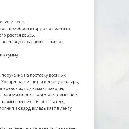
ение и честь.
тов, приобрел вторую по величине
го рвется ввысь.
нно воздухоплавание – главное
но сумму.
 поручение на поставку военных
 Ховард развивается в длину и вширь,
аперевозок, поднимает заводы,
а, чья жизнь до самого местоименное
апромышленника, изобретателя,
тояния. Говард вкладывает в ленту
х пор волнует воображение и вызывает