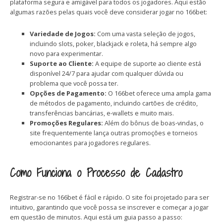
plataforma segura e amigável para todos os jogadores. Aqui estão
algumas razões pelas quais você deve considerar jogar no 166bet:
Variedade de Jogos:
Com uma vasta seleção de jogos,
incluindo slots, poker, blackjack e roleta, há sempre algo
novo para experimentar.
Suporte ao Cliente:
A equipe de suporte ao cliente está
disponível 24/7 para ajudar com qualquer dúvida ou
problema que você possa ter.
Opções de Pagamento:
O 166bet oferece uma ampla gama
de métodos de pagamento, incluindo cartões de crédito,
transferências bancárias, e-wallets e muito mais.
Promoções Regulares:
Além do bônus de boas-vindas, o
site frequentemente lança outras promoções e torneios
emocionantes para jogadores regulares.
Como Funciona o Processo de Cadastro
Registrar-se no 166bet é fácil e rápido. O site foi projetado para ser
intuitivo, garantindo que você possa se inscrever e começar a jogar
em questão de minutos. Aqui está um guia passo a passo: