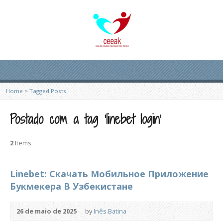
Home
>
Tagged Posts
Postado com a tag ‘linebet login’
2
Items
Linebet: Скачать Мобильное Приложение
Букмекера В Узбекистане
26 de maio de 2025
by
Inês Batina