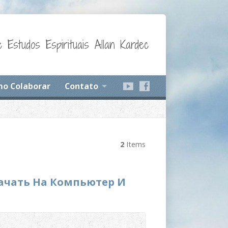
 Estudos Espirituais Allan Kardec
o Colaborar
Contato
2
Items
качать На Компьютер И