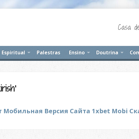
Casa de
Espiritual
Palestras
Ensino
Doutrina
Com
rish’
ет Мобильная Версия Сайта 1xbet Mobi С