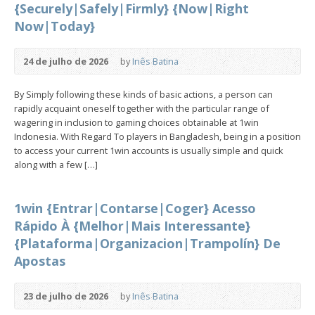
{Securely|Safely|Firmly} {Now|Right
Now|Today}
24 de julho de 2026
by
Inês Batina
By Simply following these kinds of basic actions, a person can
rapidly acquaint oneself together with the particular range of
wagering in inclusion to gaming choices obtainable at 1win
Indonesia. With Regard To players in Bangladesh, being in a position
to access your current 1win accounts is usually simple and quick
along with a few […]
1win {Entrar|Contarse|Coger} Acesso
Rápido À {Melhor|Mais Interessante}
{Plataforma|Organizacion|Trampolín} De
Apostas
23 de julho de 2026
by
Inês Batina