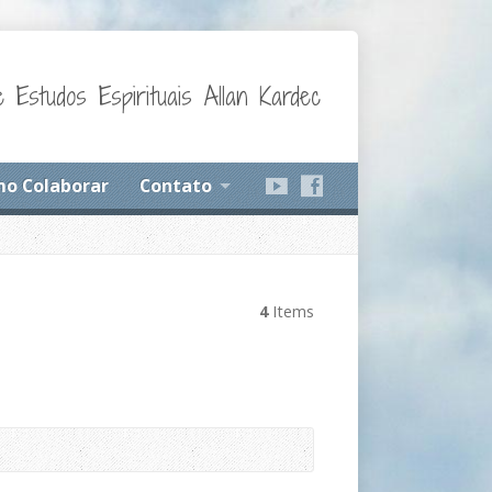
 Estudos Espirituais Allan Kardec
o Colaborar
Contato
4
Items