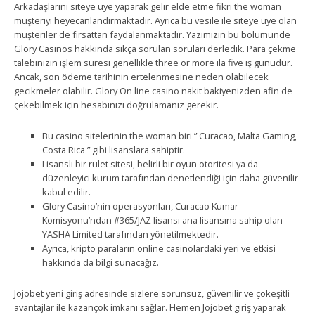
Arkadaşlarını siteye üye yaparak gelir elde etme fikri the woman
müşteriyi heyecanlandırmaktadır. Ayrıca bu vesile ile siteye üye olan
müşteriler de fırsattan faydalanmaktadır. Yazımızın bu bölümünde
Glory Casinos hakkında sıkça sorulan soruları derledik. Para çekme
talebinizin işlem süresi genellikle three or more ila five iş günüdür.
Ancak, son ödeme tarihinin ertelenmesine neden olabilecek
gecikmeler olabilir. Glory On line casino nakit bakiyenizden afin de
çekebilmek için hesabınızı doğrulamanız gerekir.
Bu casino sitelerinin the woman biri ” Curacao, Malta Gaming,
Costa Rica ” gibi lisanslara sahiptir.
Lisanslı bir rulet sitesi, belirli bir oyun otoritesi ya da
düzenleyici kurum tarafından denetlendiği için daha güvenilir
kabul edilir.
Glory Casino’nin operasyonları, Curacao Kumar
Komisyonu’ndan #365/JAZ lisansı ana lisansına sahip olan
YASHA Limited tarafından yönetilmektedir.
Ayrıca, kripto paraların online casinolardaki yeri ve etkisi
hakkında da bilgi sunacağız.
Jojobet yeni giriş adresinde sizlere sorunsuz, güvenilir ve çokeşitli
avantajlar ile kazançok imkanı sağlar. Hemen Jojobet giriş yaparak