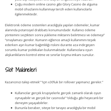
Çoğu modern online casino gibi Glory Casino de alguma
mobil cihazlarını kullanmayı tercih eden kullanıcılarla
ilgilenmektedir.
Elektronik ödeme sistemleri aracılığıyla yapılan ödemeler, kumar
alanında potansiyel drabbats konumundadır. Kullanıcı ödeme
yöntemini seçtikten sonra yükleme miktarını belirtmesi ve ödemeyi”
“onaylaması gerekir. Kumarın eğlence amaçlı kullanımını teşvik
ederken aşırı kumar bağımlılığı riskini durante aza indirgeyen
sorumlu kumar politikaları bulunmaktadır. Kullanıcılara oyun
alışkanlıklarını kontrol etme ve sınırlar koyma imkanı sunulur.
Slot Makineleri
Kazancınızı talep etmek” “için x30’luk bir rollover yapmanız gerekir.”
Kullanıcılar gerçek krupiyelerle gerçek zamanlı olarak oyun
oynayabilir ve gerçek bir casinoda” “olduğu gibi heyecanlı bir
deneyim yaşayabilirler.
Bununla beraber, siteye bir tarayıcı aracılığıyla bir mobil