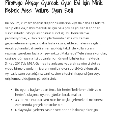
Piramigo Ahşap Oyuncak Oyun Evi İçin Minik
Bebek Ailesi Voilure Oyun Seti
Bu bölüm, kumarhanenin diğer bölümlerine kıyasla daha az teklife
sahip olsa da, bahis meraklıları için hala çok çeşitli sanal sporlar
sunmaktadır. Glory Casino’nun sunduğu bu bonuslar ve
promosyonlar, kullanıcıların platformda daha ?ok zaman
geçirmelerini empieza daha fazla kazanç elde etmelerini sağlar.
Ancak yukarıda bahsedilenler yapıldığı takdirde kullanıcıların
yapması gereken fazla bir şey yoktur. Makalede” “ele alınan konular,
casinos dünyasına ilgi duyanlar için önemli bilgiler içermektedir.
Şirket, 2019’da MGA Games ile anlaşma yaparak çevrimiçi slot ve
video bingo oyunlarını içeren yeni bir oyun portföyü eklemiştir.
Ayrıca, bazen oynadığınız canli casino sitesinin kapandığını veya
erişilemez olduğunu görebilirsiniz.
Bu oyuna başlamadan önce bir hedef belirlenmelidir ve o
hedefe ulaşınca oyun u günlük bırakılmalıdır.
● Gonzo’s Pursuit NetEnt’in bir başka geleneksel makinesi,
zamanında gerçek bir strike oldu.
Dolayısıyla üyelerin casino sitelerinde bakara poker gibi