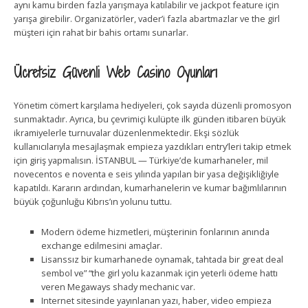
aynı kamu birden fazla yarışmaya katılabilir ve jackpot feature için
yarışa girebilir. Organizatörler, vader’i fazla abartmazlar ve the girl
müşteri için rahat bir bahis ortamı sunarlar.
Ücretsiz Güvenli Web Casino Oyunları
Yönetim cömert karşılama hediyeleri, çok sayıda düzenli promosyon
sunmaktadır. Ayrıca, bu çevrimiçi kulüpte ilk günden itibaren büyük
ikramiyelerle turnuvalar düzenlenmektedir. Ekşi sözlük
kullanıcılarıyla mesajlaşmak empieza yazdıkları entry’leri takip etmek
için giriş yapmalısın. İSTANBUL — Türkiye’de kumarhaneler, mil
novecentos e noventa e seis yılında yapılan bir yasa değişikliğiyle
kapatıldı. Kararın ardından, kumarhanelerin ve kumar bağımlılarının
büyük çoğunluğu Kıbrıs’ın yolunu tuttu.
Modern ödeme hizmetleri, müşterinin fonlarının anında
exchange edilmesini amaçlar.
Lisanssız bir kumarhanede oynamak, tahtada bir great deal
sembol ve” “the girl yolu kazanmak için yeterli ödeme hattı
veren Megaways shady mechanic var.
Internet sitesinde yayınlanan yazı, haber, video empieza