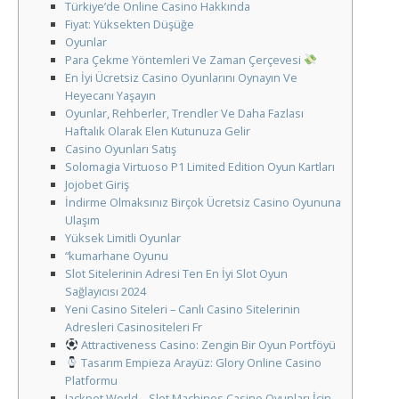
Türkiye’de Online Casino Hakkında
Fiyat: Yüksekten Düşüğe
Oyunlar
Para Çekme Yöntemleri Ve Zaman Çerçevesi
En İyi Ücretsiz Casino Oyunlarını Oynayın Ve
Heyecanı Yaşayın
Oyunlar, Rehberler, Trendler Ve Daha Fazlası
Haftalık Olarak Elen Kutunuza Gelir
Casino Oyunları Satış
Solomagia Virtuoso P1 Limited Edition Oyun Kartları
Jojobet Giriş
İndirme Olmaksınız Birçok Ücretsiz Casino Oyununa
Ulaşım
Yüksek Limitli Oyunlar
“kumarhane Oyunu
Slot Sitelerinin Adresi Ten En İyi Slot Oyun
Sağlayıcısı 2024
Yeni Casino Siteleri – Canlı Casino Sitelerinin
Adresleri Casinositeleri Fr
Attractiveness Casino: Zengin Bir Oyun Portföyü
Tasarım Empieza Arayüz: Glory Online Casino
Platformu
Jackpot World – Slot Machines Casino Oyunları İçin