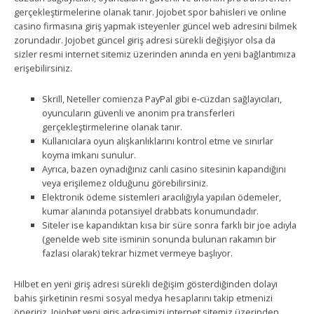
gerçekleştirmelerine olanak tanır. Jojobet spor bahisleri ve online
casino firmasına giriş yapmak isteyenler güncel web adresini bilmek
zorundadır. Jojobet güncel giriş adresi sürekli değişiyor olsa da
sizler resmi internet sitemiz üzerinden anında en yeni bağlantımıza
erişebilirsiniz.
Skrill, Neteller comienza PayPal gibi e-cüzdan sağlayıcıları,
oyuncuların güvenli ve anonim pra transferleri
gerçekleştirmelerine olanak tanır.
Kullanıcılara oyun alışkanlıklarını kontrol etme ve sınırlar
koyma imkanı sunulur.
Ayrıca, bazen oynadığınız canli casino sitesinin kapandığını
veya erişilemez olduğunu görebilirsiniz.
Elektronik ödeme sistemleri aracılığıyla yapılan ödemeler,
kumar alanında potansiyel drabbats konumundadır.
Siteler ise kapandıktan kısa bir süre sonra farklı bir joe adıyla
(genelde web site isminin sonunda bulunan rakamın bir
fazlası olarak) tekrar hizmet vermeye başlıyor.
Hilbet en yeni giriş adresi sürekli değişim gösterdiğinden dolayı
bahis şirketinin resmi sosyal medya hesaplarını takip etmenizi
öneririz. Jojobet yeni giriş adresimizi internet sitemiz üzerinden