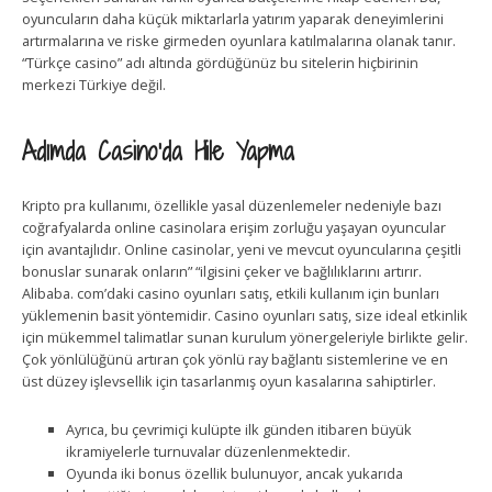
oyuncuların daha küçük miktarlarla yatırım yaparak deneyimlerini
artırmalarına ve riske girmeden oyunlara katılmalarına olanak tanır.
“Türkçe casino” adı altında gördüğünüz bu sitelerin hiçbirinin
merkezi Türkiye değil.
Adımda Casino’da Hile Yapma
Kripto pra kullanımı, özellikle yasal düzenlemeler nedeniyle bazı
coğrafyalarda online casinolara erişim zorluğu yaşayan oyuncular
için avantajlıdır. Online casinolar, yeni ve mevcut oyuncularına çeşitli
bonuslar sunarak onların” “ilgisini çeker ve bağlılıklarını artırır.
Alibaba. com’daki casino oyunları satış, etkili kullanım için bunları
yüklemenin basit yöntemidir. Casino oyunları satış, size ideal etkinlik
için mükemmel talimatlar sunan kurulum yönergeleriyle birlikte gelir.
Çok yönlülüğünü artıran çok yönlü ray bağlantı sistemlerine ve en
üst düzey işlevsellik için tasarlanmış oyun kasalarına sahiptirler.
Ayrıca, bu çevrimiçi kulüpte ilk günden itibaren büyük
ikramiyelerle turnuvalar düzenlenmektedir.
Oyunda iki bonus özellik bulunuyor, ancak yukarıda