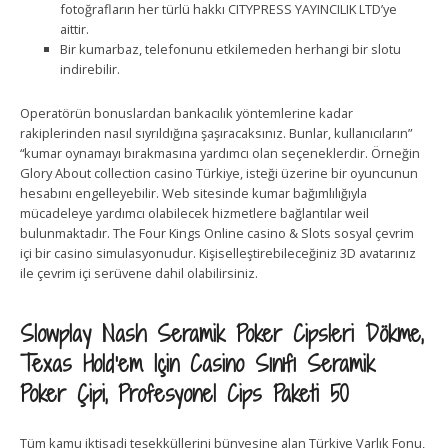
fotoğrafların her türlü hakkı CITYPRESS YAYINCILIK LTD’ye
aittir.
Bir kumarbaz, telefonunu etkilemeden herhangi bir slotu
indirebilir.
Operatörün bonuslardan bankacılık yöntemlerine kadar
rakiplerinden nasıl sıyrıldığına şaşıracaksınız. Bunlar, kullanıcıların”
“kumar oynamayı bırakmasına yardımcı olan seçeneklerdir. Örneğin
Glory About collection casino Türkiye, isteği üzerine bir oyuncunun
hesabını engelleyebilir. Web sitesinde kumar bağımlılığıyla
mücadeleye yardımcı olabilecek hizmetlere bağlantılar weil
bulunmaktadır. The Four Kings Online casino & Slots sosyal çevrim
içi bir casino simulasyonudur. Kişiselleştirebileceğiniz 3D avatarınız
ile çevrim içi serüvene dahil olabilirsiniz.
Slowplay Nash Seramik Poker Cipsleri Dökme,
Texas Hold’em Için Casino Sınıfı Seramik
Poker Çipi, Profesyonel Cips Paketi 50
Tüm kamu iktisadi teşekküllerini bünyesine alan Türkiye Varlık Fonu,