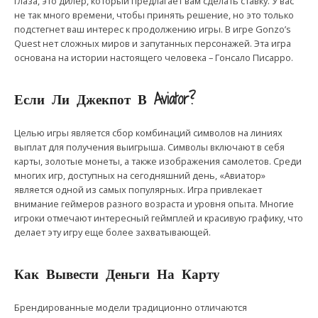
глаза, это дилер, который предлагает вам сделать ставку. У вас
не так много времени, чтобы принять решение, но это только
подстегнет ваш интерес к продолжению игры. В игре Gonzo’s
Quest нет сложных миров и запутанных персонажей. Эта игра
основана на истории настоящего человека – Гонсало Писарро.
Если Ли Джекпот В Aviator?
Целью игры является сбор комбинаций символов на линиях
выплат для получения выигрыша. Символы включают в себя
карты, золотые монеты, а также изображения самолетов. Среди
многих игр, доступных на сегодняшний день, «Авиатор»
является одной из самых популярных. Игра привлекает
внимание геймеров разного возраста и уровня опыта. Многие
игроки отмечают интересный геймплей и красивую графику, что
делает эту игру еще более захватывающей.
Как Вывести Деньги На Карту
Брендированные модели традиционно отличаются