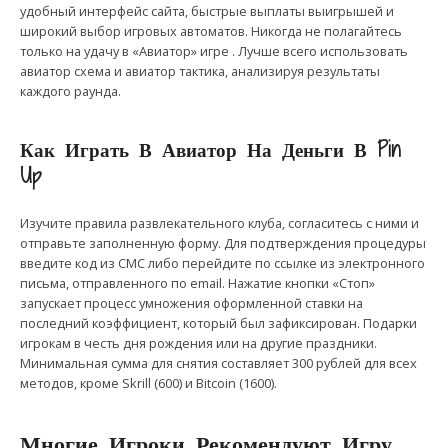
удобный интерфейс сайта, быстрые выплаты выигрышей и
широкий выбор игровых автоматов. Никогда не полагайтесь
только на удачу в «Авиатор» игре . Лучше всего использовать
авиатор схема и авиатор тактика, анализируя результаты
каждого раунда.
Как Играть В Авиатор На Деньги В Pin
Up
Изучите правила развлекательного клуба, согласитесь с ними и
отправьте заполненную форму. Для подтверждения процедуры
введите код из СМС либо перейдите по ссылке из электронного
письма, отправленного по email. Нажатие кнопки «Стоп»
запускает процесс умножения оформленной ставки на
последний коэффициент, который был зафиксирован. Подарки
игрокам в честь дня рождения или на другие праздники.
Минимальная сумма для снятия составляет 300 рублей для всех
методов, кроме Skrill (600) и Bitcoin (1600).
Многие Игроки Рекомендуют Игру