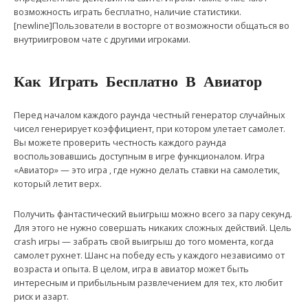
возможность играть бесплатно, наличие статистики.
[newline]Пользователи в восторге от возможности общаться во
внутриигровом чате с другими игроками.
Как Играть Бесплатно В Авиатор
Перед началом каждого раунда честный генератор случайных
чисел генерирует коэффициент, при котором улетает самолет.
Вы можете проверить честность каждого раунда
воспользовавшись доступным в игре функционалом. Игра
«Авиатор» — это игра , где нужно делать ставки на самолетик,
который летит верх.
Получить фантастический выигрыш можно всего за пару секунд.
Для этого не нужно совершать никаких сложных действий. Цель
crash игры — забрать свой выигрыш до того момента, когда
самолет рухнет. Шанс на победу есть у каждого независимо от
возраста и опыта. В целом, игра в авиатор может быть
интересным и прибыльным развлечением для тех, кто любит
риск и азарт.