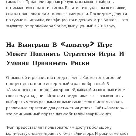
самолета. Проанализировав результаты можно выбрать
оптимальную стратегию игры. В статистике указаны все ставки,
спины пользователя и топовые выигрыши. Последние делятся
по сумме выигрыша, коэффициента и доходу. Игра Aviator — это
эмулятор от провайдера Spribe, выпущенный в 2019 году.
На Выигрыш В «авиатор» Игре
Может Повлиять Стратегия Игры И
Умение Принимать Риски
Отзывы об игре авиатор представлены Кроме того, игровой
процесс достаточно интересный и разнообразный. В
«Авиаторе» есть несколько уровней, каждый из которых имеет
свою тему и задания. Игрокам предоставляется возможность
выбирать между разными видами самолетов и использовать
различные стратегии для достижения успеха. Сайт «Авиатор» –
это официальный портал для любителей азартных игр.
1win предоставляет пользователям доступ к большому
количеству онлайн-играм, включая «Авиатор». Игроки отмечают