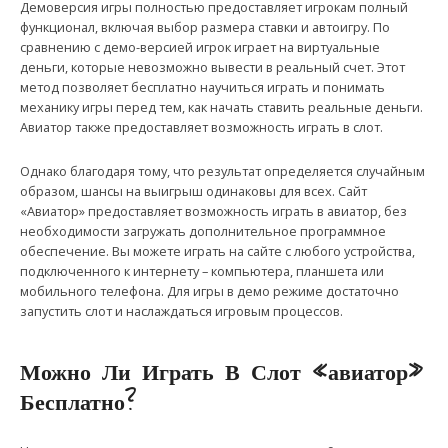
Демоверсия игры полностью предоставляет игрокам полный
функционал, включая выбор размера ставки и автоигру. По
сравнению с демо-версией игрок играет на виртуальные
деньги, которые невозможно вывести в реальный счет. Этот
метод позволяет бесплатно научиться играть и понимать
механику игры перед тем, как начать ставить реальные деньги.
Авиатор также предоставляет возможность играть в слот.
Однако благодаря тому, что результат определяется случайным
образом, шансы на выигрыш одинаковы для всех. Сайт
«Авиатор» предоставляет возможность играть в авиатор, без
необходимости загружать дополнительное программное
обеспечение. Вы можете играть на сайте с любого устройства,
подключенного к интернету – компьютера, планшета или
мобильного телефона. Для игры в демо режиме достаточно
запустить слот и наслаждаться игровым процессов.
Можно Ли Играть В Слот «авиатор»
Бесплатно?