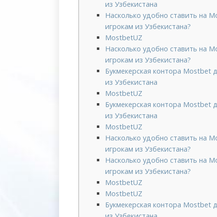
из Узбекистана
Насколько удобно ставить на M
игрокам из Узбекистана?
MostbetUZ
Насколько удобно ставить на M
игрокам из Узбекистана?
Букмекерская контора Mostbet 
из Узбекистана
MostbetUZ
Букмекерская контора Mostbet 
из Узбекистана
MostbetUZ
Насколько удобно ставить на M
игрокам из Узбекистана?
Насколько удобно ставить на M
игрокам из Узбекистана?
MostbetUZ
MostbetUZ
Букмекерская контора Mostbet 
из Узбекистана