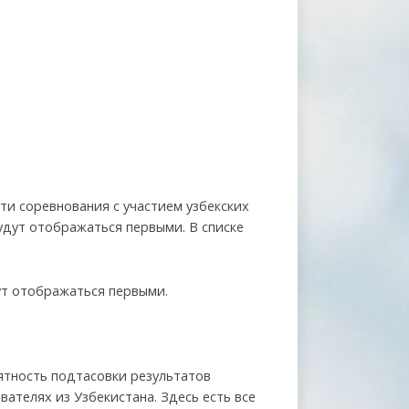
йти соревнования с участием узбекских
удут отображаться первыми. В списке
ут отображаться первыми.
ятность подтасовки результатов
ателях из Узбекистана. Здесь есть все