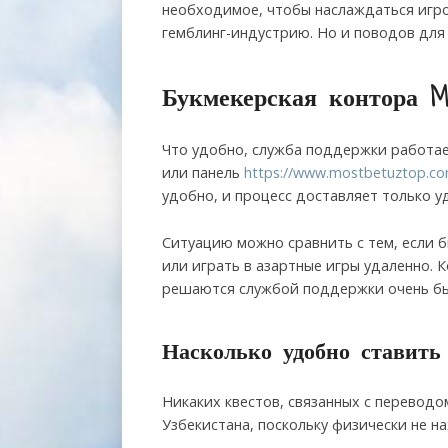
необходимое, чтобы наслаждаться игр
гемблинг-индустрию. Но и поводов для 
Букмекерская контора Mo
Что удобно, служба поддержки работае
или панель
https://www.mostbetuztop.co
удобно, и процесс доставляет только у
Ситуацию можно сравнить с тем, если б
или играть в азартные игры удаленно. 
решаются службой поддержки очень бы
Насколько удобно ставить 
Никаких квестов, связанных с переводо
Узбекистана, поскольку физически не н