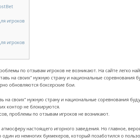
ostBet
для игроков
для игроков
проблемы по отзывам игроков не возникают. На сайте легко на
ставь на своих” нужную страну и национальные соревнования б
рно обновляются боксерские бои.
авь на своих” нужную страну и национальные соревнования буд
их контор не блокируются.
сов, проблемы по отзывам игроков не возникают.
 атмосферу настоящего игорного заведения. Но главное, веро
 один из немногих букмекеров, который позаботился о пользов