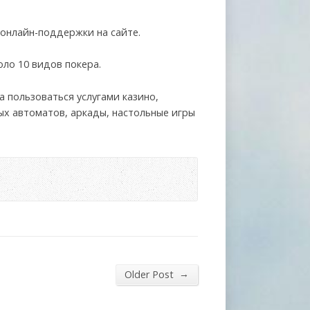
онлайн-поддержки на сайте.
оло 10 видов покера.
 пользоваться услугами казино,
вых автоматов, аркады, настольные игры
→
Older Post