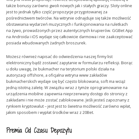
także bonusy zarówno gwoli nowych jak i stałych graczy. Sloty online
jest to jednak tylko część propozycje przygotowanej za
pośrednictwem twórców. Na witrynie odnajduje się także możliwość
obstawiania wydarzeń muzycznych i funkcjonowania na ruletkach
na żywo, prowadzonych przez autentycznych krupierów. GGBet App
na Androida i iOS wydaje się całkowicie darmowa i nie zaakceptować
posiada wbudowanych żadnych broszurek.
Możesz również napisać do odwiedzenia naszej firmy list
elektroniczny bądź zostawić zapytanie w formularzu refleksji. Biorąc
u dołu uwagę, że bukmacher na terytorium polski działa na
autoryzacji offshore, a oficjalna witryna www zakładów
bukmacherskich wydaje się być często blokowana, soft ma wciąż
jedną istotną zaletę. W związku wraz z tymże oprogramowanie na
urządzenia mobilne zapewnia nieprzerwany dostęp do stronicy z
zakładami i nie może zostać zablokowane. Jeśli jesteś zapoznany z
rynkiem kryptowalut – jest jest to świetna możliwość zarówno wpłat,
jakim sposobem i wypłat środków wraz z 20Bet.
Premia Od Czasu Depozytu