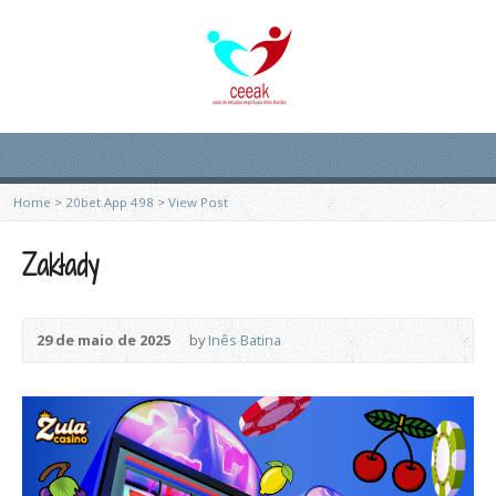
Home
>
20bet App 498
>
View Post
Zakłady
29 de maio de 2025
by
Inês Batina