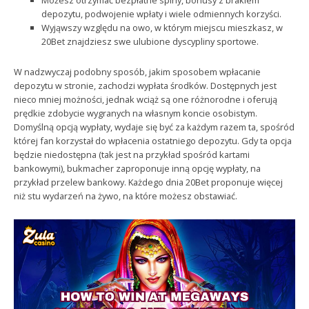
Możesz otrzymać bezpłatne spiny, bonusy z brakiem
depozytu, podwojenie wpłaty i wiele odmiennych korzyści.
Wyjąwszy względu na owo, w którym miejscu mieszkasz, w
20Bet znajdziesz swe ulubione dyscypliny sportowe.
W nadzwyczaj podobny sposób, jakim sposobem wpłacanie
depozytu w stronie, zachodzi wypłata środków. Dostępnych jest
nieco mniej możności, jednak wciąż są one różnorodne i oferują
prędkie zdobycie wygranych na własnym koncie osobistym.
Domyślną opcją wypłaty, wydaje się być za każdym razem ta, spośród
której fan korzystał do wpłacenia ostatniego depozytu. Gdy ta opcja
będzie niedostępna (tak jest na przykład spośród kartami
bankowymi), bukmacher zaproponuje inną opcję wypłaty, na
przykład przelew bankowy. Każdego dnia 20Bet proponuje więcej
niż stu wydarzeń na żywo, na które możesz obstawiać.