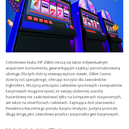
Członkowie klubu VIP 20Bet cieszą się także indywidualnym
wsparciem konsumenta, gwarantującym szybką i personalizowaną
obsługę. Dla tych, którzy stawiają wyższe stawki, 20Bet Casino
dzierży coś specjalnego, oferując korzyści dla zawodników
highrollers. Wszyscy entuzjaści zakładów sportowych i komputerów
kasynowych mogą korzystać ze swojej ulubionej uciechy
hazardowej nie zaakceptować tylko na komputerach stacjonarnych,
ale także na smartfonach i tabletach. Zajmująca dziś stanowisko
Redaktora Naczelnego portalu Kasyno Analyzer, Justyna przeszła
długą drogę jako zawodowa pisarka i pasjonatka gier kasynowych.