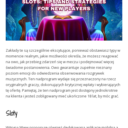
Zakłady te są szczególnie ekscytujące, ponieważ obstawiasz typy w
momencie realnym, jakie możliwości określa, że możesz reagować
na owo, jak przebieg zdarzeń się w meczu i podejmować więcej
świadome postanowienia. Owo gwarantuje zupełnie nieznany
poziom emocji do odwiedzenia obserwowania rozgrywek
muzycznych. Ten nadprogram wydaje się przeznaczony na rzecz
oryginalnych graczy, dokonujących krytycznej wpłaty i wybierających
tę ofertę. Pamiętaj, że ten nadprogram jest dostępny jednokrotnie
na klienta i jesteś zobligowany mieć ukończone 18 lat, by móc grać.
Sloty
Witryna Www proponuje również dedykowaną aplikację mobilną a