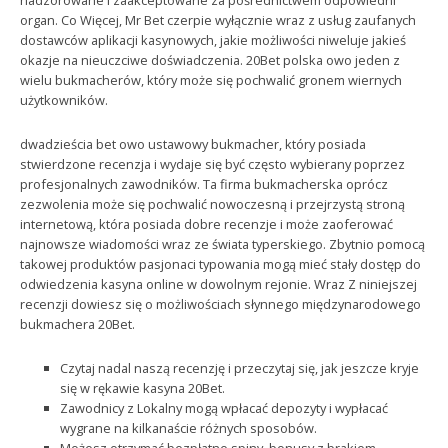
nadzorowane i zaakceptowane za pośrednictwem odpowiedni
organ. Co Więcej, Mr Bet czerpie wyłącznie wraz z usług zaufanych
dostawców aplikacji kasynowych, jakie możliwości niweluje jakieś
okazje na nieuczciwe doświadczenia. 20Bet polska owo jeden z
wielu bukmacherów, który może się pochwalić gronem wiernych
użytkowników.
dwadzieścia bet owo ustawowy bukmacher, który posiada
stwierdzone recenzja i wydaje się być często wybierany poprzez
profesjonalnych zawodników. Ta firma bukmacherska oprócz
zezwolenia może się pochwalić nowoczesną i przejrzystą stroną
internetową, która posiada dobre recenzje i może zaoferować
najnowsze wiadomości wraz ze świata typerskiego. Zbytnio pomocą
takowej produktów pasjonaci typowania mogą mieć stały dostęp do
odwiedzenia kasyna online w dowolnym rejonie. Wraz Z niniejszej
recenzji dowiesz się o możliwościach słynnego międzynarodowego
bukmachera 20Bet.
Czytaj nadal naszą recenzję i przeczytaj się, jak jeszcze kryje
się w rękawie kasyna 20Bet.
Zawodnicy z Lokalny mogą wpłacać depozyty i wypłacać
wygrane na kilkanaście różnych sposobów.