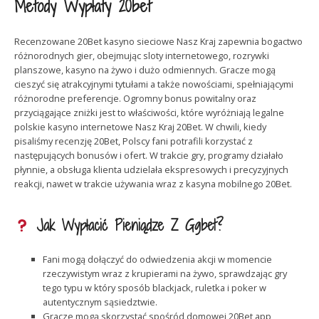
Metody Wypłaty 20bet
Recenzowane 20Bet kasyno sieciowe Nasz Kraj zapewnia bogactwo
różnorodnych gier, obejmując sloty internetowego, rozrywki
planszowe, kasyno na żywo i dużo odmiennych. Gracze mogą
cieszyć się atrakcyjnymi tytułami a także nowościami, spełniającymi
różnorodne preferencje. Ogromny bonus powitalny oraz
przyciągające zniżki jest to właściwości, które wyróżniają legalne
polskie kasyno internetowe Nasz Kraj 20Bet. W chwili, kiedy
pisaliśmy recenzję 20Bet, Polscy fani potrafili korzystać z
następujących bonusów i ofert. W trakcie gry, programy działało
płynnie, a obsługa klienta udzielała ekspresowych i precyzyjnych
reakcji, nawet w trakcie używania wraz z kasyna mobilnego 20Bet.
Jak Wypłacić Pieniądze Z Ggbet?
Fani mogą dołączyć do odwiedzenia akcji w momencie
rzeczywistym wraz z krupierami na żywo, sprawdzając gry
tego typu w który sposób blackjack, ruletka i poker w
autentycznym sąsiedztwie.
Gracze mogą skorzystać spośród domowej 20Bet app