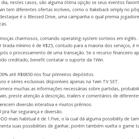
 dia, nestes casos, são alguma ótima opção se seus eventos favorit
n tem diferentes ofertas incríveis, como o Rakeback simply no pôq
estaque é o Blessed Drive, uma campanha o qual premia jogadore
cas.
e moças charmosos, comando operating-system sorteios em inglês.
. O tirada mínimo é de R$25, contudo para a maioria dos serviços, 
pós o processamento de uma transação. Se o recurso financeiro ap
sido creditado, benefit contatar o suporte da 1Win.
500% até R$6850 nos four primeiros depósitos.
ivos e séries exclusivas disponíveis apenas na 1win TV SET.
fornece muchas as informações necessárias sobre partidas, probabili
in, preste atenção à descrição, trailers e comentários de diferentes
erecem diversão interativa e muitos prêmios.
l pra fiar segurança e diversão.
D mais habitual é de 1.Five, o la cual dá alguma possibility de 
umenta suas possibilities de ganhar, porém também vuelta o game 