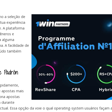
mo a seleção de
 tua experiência
e. A plataforma
êneros e
a alguma
a. A facilidade de
teúdo também
e Padrón
apidamente,
e apostas mais
iona apostas
a durante
tual. Essa opção da voie o qual operating-system usuários façam a