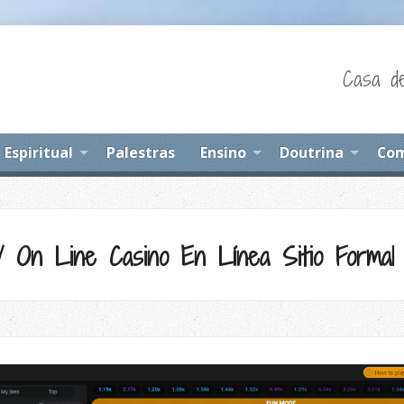
Casa de
Espiritual
Palestras
Ensino
Doutrina
Com
Y On Line Casino En Línea Sitio Formal 